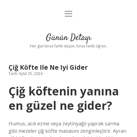
menüyü
Anasayfa
aç
Gizlilik Politikası
Günün Detayı
Yasal Uyarı
Her gün biraz farklı düşün, biraz farklı öğren.
Hakkımızda
Çiğ Köfte Ile Ne Iyi Gider
Tarih: Eylül 25, 2024
Çiğ köftenin yanına
en güzel ne gider?
Humus, acılı ezme veya zeytinyağlı yaprak sarma
gibi mezeler çiğ köfte masasını zenginleştirir. Ayran