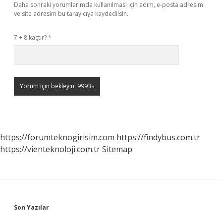
Daha sonraki yorumlarımda kullanılması için adım, e-posta adresim
ve site adresim bu tarayıcıya kaydedilsin.
7 + 8 kaçtır?
*
https://forumteknogirisim.com
https://findybus.com.tr
https://vienteknoloji.com.tr
Sitemap
Sidebar
Son Yazılar