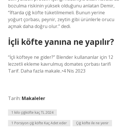
bozulma riskinin yüksek olduğunu anlatan Demir,
“İftarda çiğ köfte tüketilmemeli. Bunun yerine
yoğurt çorbası, peynir, zeytin gibi ürünlerle orucu
açmak daha doğru olur.” dedi.
İçli köfte yanına ne yapılır?
“İçli köfteye ne gider?” Blender kullananlar için 12
lezzetli ekleme kavrulmuş domates çorbası tarifi
Tarif. Daha fazla makale..•4 Nis 2023
Tarih:
Makaleler
1 kilo çiğköfte kaç TL 2024
1 Porsiyon çiğ köfte Kaç Adet eder
Çiğ köfte ile ne yenir