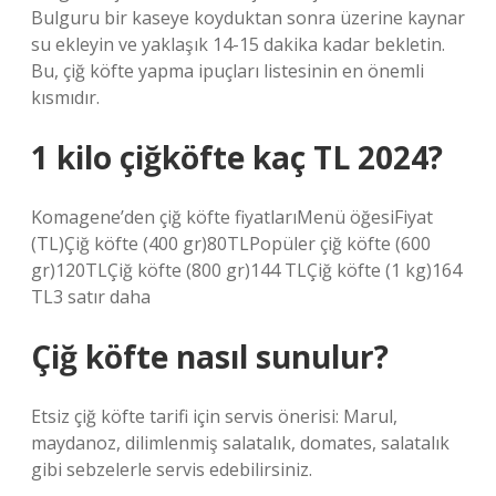
Bulguru bir kaseye koyduktan sonra üzerine kaynar
su ekleyin ve yaklaşık 14-15 dakika kadar bekletin.
Bu, çiğ köfte yapma ipuçları listesinin en önemli
kısmıdır.
1 kilo çiğköfte kaç TL 2024?
Komagene’den çiğ köfte fiyatlarıMenü öğesiFiyat
(TL)Çiğ köfte (400 gr)80TLPopüler çiğ köfte (600
gr)120TLÇiğ köfte (800 gr)144 TLÇiğ köfte (1 kg)164
TL3 satır daha
Çiğ köfte nasıl sunulur?
Etsiz çiğ köfte tarifi için servis önerisi: Marul,
maydanoz, dilimlenmiş salatalık, domates, salatalık
gibi sebzelerle servis edebilirsiniz.