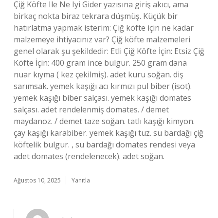
Çiğ Köfte Ile Ne Iyi Gider yazısına giriş akıcı, ama
birkaç nokta biraz tekrara düşmüş. Küçük bir
hatırlatma yapmak isterim: Çiğ köfte için ne kadar
malzemeye ihtiyacınız var? Çiğ köfte malzemeleri
genel olarak şu şekildedir: Etli Çiğ Köfte İçin: Etsiz Çiğ
Köfte İçin: 400 gram ince bulgur. 250 gram dana
nuar kıyma ( kez çekilmiş). adet kuru soğan. diş
sarımsak. yemek kaşığı acı kırmızı pul biber (isot).
yemek kaşığı biber salçası. yemek kaşığı domates
salçası. adet rendelenmiş domates. / demet
maydanoz. / demet taze soğan. tatlı kaşığı kimyon.
çay kaşığı karabiber. yemek kaşığı tuz. su bardağı çiğ
köftelik bulgur. , su bardağı domates rendesi veya
adet domates (rendelenecek). adet soğan.
Ağustos 10, 2025
Yanıtla