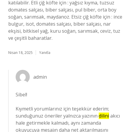
katılabilir. Etli çiğ köfte için : yağsız kıyma, tuzsuz
domates salçası, biber salçası, pul biber, orta boy
soğan, sarımsak, maydanoz. Etsiz çiğ köfte için : ince
bulgur, isot, domates salçası, biber salçası, nar
ekşisi, bitkisel yağ, kuru soğan, sarımsak, ceviz, tuz
ve çeşitli baharatlar.
Nisan 18, 2025
Yanıtla
admin
Sibel!
Kıymetli yorumlarınız için teşekkür ederim;
sunduğunuz öneriler yalnızca yazının
dilini
akıcı
hale getirmekle kalmadı, aynı zamanda
okuyucuya mesajın daha
net
aktarılmasını