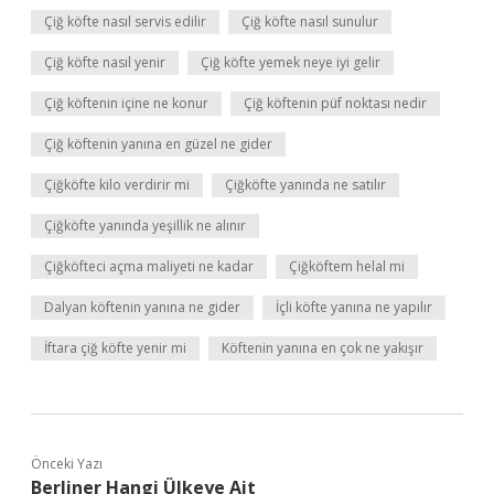
Çiğ köfte nasıl servis edilir
Çiğ köfte nasıl sunulur
Çiğ köfte nasıl yenir
Çiğ köfte yemek neye iyi gelir
Çiğ köftenin içine ne konur
Çiğ köftenin püf noktası nedir
Çiğ köftenin yanına en güzel ne gider
Çiğköfte kilo verdirir mi
Çiğköfte yanında ne satılır
Çiğköfte yanında yeşillik ne alınır
Çiğköfteci açma maliyeti ne kadar
Çiğköftem helal mi
Dalyan köftenin yanına ne gider
İçli köfte yanına ne yapılır
İftara çiğ köfte yenir mi
Köftenin yanına en çok ne yakışır
Önceki Yazı
Berliner Hangi Ülkeye Ait