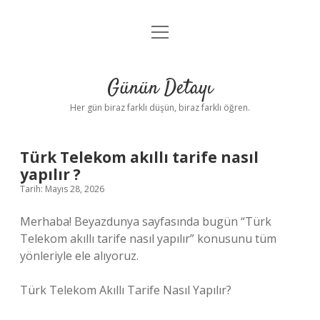
menüyü
Anasayfa
aç
Gizlilik Politikası
Günün Detayı
Yasal Uyarı
Her gün biraz farklı düşün, biraz farklı öğren.
Hakkımızda
Türk Telekom akıllı tarife nasıl
yapılır ?
Tarih: Mayıs 28, 2026
Merhaba! Beyazdunya sayfasında bugün “Türk
Telekom akıllı tarife nasıl yapılır” konusunu tüm
yönleriyle ele alıyoruz.
Türk Telekom Akıllı Tarife Nasıl Yapılır?