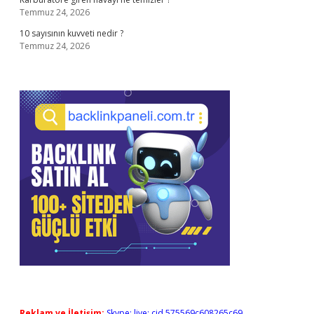
Temmuz 24, 2026
10 sayısının kuvveti nedir ?
Temmuz 24, 2026
Reklam ve İletişim:
Skype: live:.cid.575569c608265c69