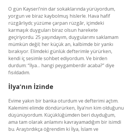
O gün Kayseri’nin dar sokaklarında yürüyordum,
yorgun ve biraz kaybolmuş hislerle. Hava hafif
rüzgârlıydı; yüzüme çarpan rüzgâr, içimdeki
karmaşık duyguları biraz olsun harekete
geçiriyordu. 25 yaşındayım, duygularımı saklamam
mümkün değil; her küçük an, kalbimde bir yankı
bırakıyor. Elimdeki günlük defterimle yürürken,
kendi iç sesimle sohbet ediyordum. Ve birden
durdum: “İlya… hangi peygamberdir acaba?” diye
fısıldadım.
İlya’nın İzinde
Evime yakın bir banka oturdum ve defterimi açtım.
Kalemimi elimde döndürürken, İlya’nın kim olduğunu
düşünüyordum. Küçüklüğümden beri duyduğum,
ama tam olarak anlamını kavrayamadığım bir isimdi
bu. Araştırdıkça öğrendim ki İlya, İslam ve