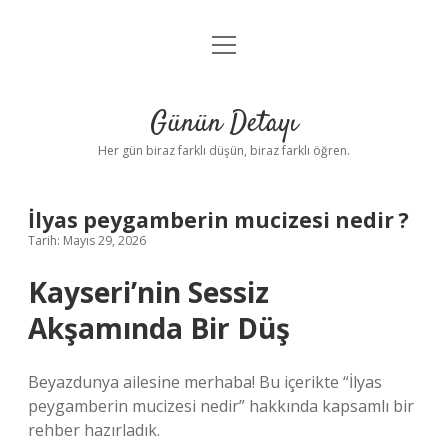
menüyü
Anasayfa
aç
Gizlilik Politikası
Günün Detayı
Yasal Uyarı
Her gün biraz farklı düşün, biraz farklı öğren.
Hakkımızda
İlyas peygamberin mucizesi nedir ?
Tarih: Mayıs 29, 2026
Kayseri’nin Sessiz
Akşamında Bir Düş
Beyazdunya ailesine merhaba! Bu içerikte “İlyas
peygamberin mucizesi nedir” hakkında kapsamlı bir
rehber hazırladık.