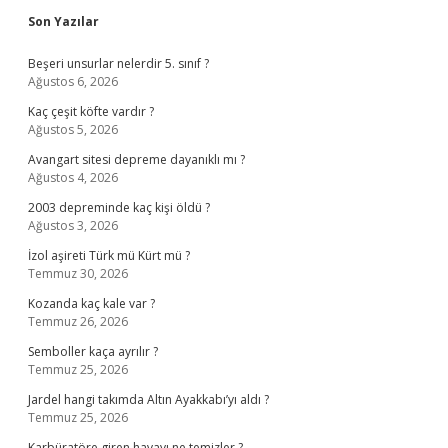
Sidebar
Son Yazılar
Beşeri unsurlar nelerdir 5. sınıf ?
Ağustos 6, 2026
Kaç çeşit köfte vardır ?
Ağustos 5, 2026
Avangart sitesi depreme dayanıklı mı ?
Ağustos 4, 2026
2003 depreminde kaç kişi öldü ?
Ağustos 3, 2026
İzol aşireti Türk mü Kürt mü ?
Temmuz 30, 2026
Kozanda kaç kale var ?
Temmuz 26, 2026
Semboller kaça ayrılır ?
Temmuz 25, 2026
Jardel hangi takımda Altın Ayakkabı’yı aldı ?
Temmuz 25, 2026
Karbüratöre giren havayı ne temizler ?