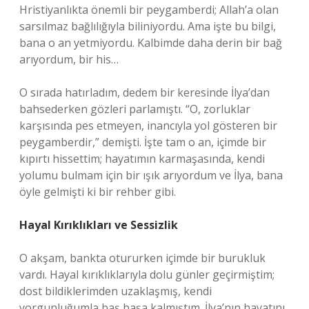
Hristiyanlıkta önemli bir peygamberdi; Allah’a olan
sarsılmaz bağlılığıyla biliniyordu. Ama işte bu bilgi,
bana o an yetmiyordu. Kalbimde daha derin bir bağ
arıyordum, bir his…
O sırada hatırladım, dedem bir keresinde İlya’dan
bahsederken gözleri parlamıştı. “O, zorluklar
karşısında pes etmeyen, inancıyla yol gösteren bir
peygamberdir,” demişti. İşte tam o an, içimde bir
kıpırtı hissettim; hayatımın karmaşasında, kendi
yolumu bulmam için bir ışık arıyordum ve İlya, bana
öyle gelmişti ki bir rehber gibi.
Hayal Kırıklıkları ve Sessizlik
O akşam, bankta otururken içimde bir burukluk
vardı. Hayal kırıklıklarıyla dolu günler geçirmiştim;
dost bildiklerimden uzaklaşmış, kendi
yorgunluğumla baş başa kalmıştım. İlya’nın hayatını