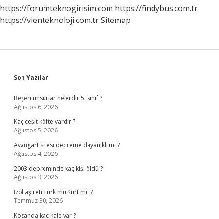
https://forumteknogirisim.com
https://findybus.com.tr
https://vienteknoloji.com.tr
Sitemap
Sidebar
Son Yazılar
Beşeri unsurlar nelerdir 5. sınıf ?
Ağustos 6, 2026
Kaç çeşit köfte vardır ?
Ağustos 5, 2026
Avangart sitesi depreme dayanıklı mı ?
Ağustos 4, 2026
2003 depreminde kaç kişi öldü ?
Ağustos 3, 2026
İzol aşireti Türk mü Kürt mü ?
Temmuz 30, 2026
Kozanda kaç kale var ?