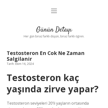
menüyü
Anasayfa
aç
Gizlilik Politikası
Günün Detayı
Yasal Uyarı
Her gün biraz farklı düşün, biraz farklı öğren.
Hakkımızda
Testosteron En Cok Ne Zaman
Salgilanir
Tarih: Ekim 16, 2024
Testosteron kaç
yaşında zirve yapar?
Testosteron seviyeleri 20’li yaşların ortasında