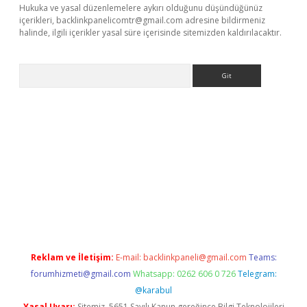
Hukuka ve yasal düzenlemelere aykırı olduğunu düşündüğünüz
içerikleri,
backlinkpanelicomtr@gmail.com
adresine bildirmeniz
halinde, ilgili içerikler yasal süre içerisinde sitemizden kaldırılacaktır.
Arama
r.xyz
Reklam ve İletişim:
E-mail:
backlinkpaneli@gmail.com
Teams:
forumhizmeti@gmail.com
Whatsapp: 0262 606 0 726
Telegram:
@karabul
Yasal Uyarı:
Sitemiz, 5651 Sayılı Kanun gereğince Bilgi Teknolojileri