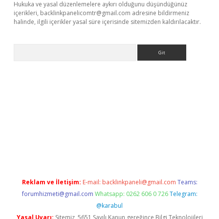
Hukuka ve yasal düzenlemelere aykırı olduğunu düşündüğünüz
içerikleri,
backlinkpanelicomtr@gmail.com
adresine bildirmeniz
halinde, ilgili içerikler yasal süre içerisinde sitemizden kaldırılacaktır.
Arama
exbett.net/
betexper.xyz
Reklam ve İletişim:
E-mail:
backlinkpaneli@gmail.com
Teams:
forumhizmeti@gmail.com
Whatsapp: 0262 606 0 726
Telegram:
@karabul
Yasal Uyarı:
Sitemiz, 5651 Sayılı Kanun gereğince Bilgi Teknolojileri