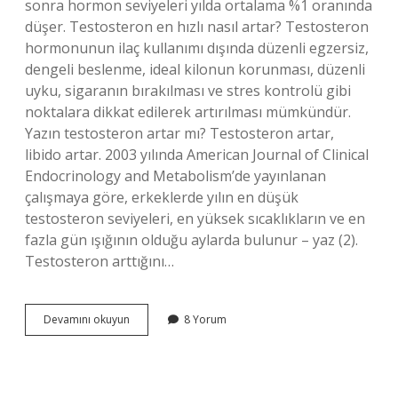
sonra hormon seviyeleri yılda ortalama %1 oranında
düşer. Testosteron en hızlı nasıl artar? Testosteron
hormonunun ilaç kullanımı dışında düzenli egzersiz,
dengeli beslenme, ideal kilonun korunması, düzenli
uyku, sigaranın bırakılması ve stres kontrolü gibi
noktalara dikkat edilerek artırılması mümkündür.
Yazın testosteron artar mı? Testosteron artar,
libido artar. 2003 yılında American Journal of Clinical
Endocrinology and Metabolism’de yayınlanan
çalışmaya göre, erkeklerde yılın en düşük
testosteron seviyeleri, en yüksek sıcaklıkların ve en
fazla gün ışığının olduğu aylarda bulunur – yaz (2).
Testosteron arttığını…
Testosteron
Devamını okuyun
8 Yorum
En
Cok
Ne
Zaman