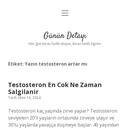
menüyü
Anasayfa
aç
Gizlilik Politikası
Günün Detayı
Yasal Uyarı
Her gün biraz farklı düşün, biraz farklı öğren.
Hakkımızda
Etiket:
Yazın testosteron artar mı
Testosteron En Cok Ne Zaman
Salgilanir
Tarih: Ekim 16, 2024
Testosteron kaç yaşında zirve yapar? Testosteron
seviyeleri 20’li yaşların ortasında zirveye ulaşır ve
30’lu yaşlarda yavaşça düşmeye başlar. 40 yaşından