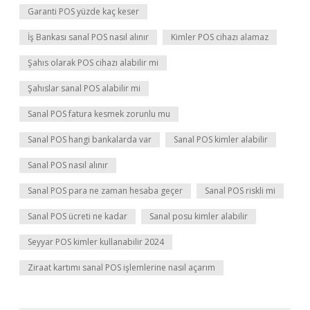
Garanti POS yüzde kaç keser
İş Bankası sanal POS nasıl alınır
Kimler POS cihazı alamaz
Şahıs olarak POS cihazı alabilir mi
Şahıslar sanal POS alabilir mi
Sanal POS fatura kesmek zorunlu mu
Sanal POS hangi bankalarda var
Sanal POS kimler alabilir
Sanal POS nasıl alınır
Sanal POS para ne zaman hesaba geçer
Sanal POS riskli mi
Sanal POS ücreti ne kadar
Sanal posu kimler alabilir
Seyyar POS kimler kullanabilir 2024
Ziraat kartımı sanal POS işlemlerine nasıl açarım