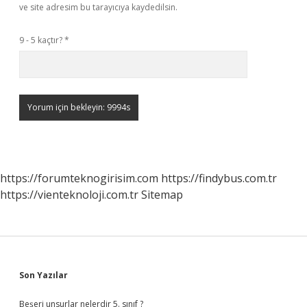
ve site adresim bu tarayıcıya kaydedilsin.
9 - 5 kaçtır?
*
https://forumteknogirisim.com
https://findybus.com.tr
https://vienteknoloji.com.tr
Sitemap
Sidebar
Son Yazılar
Beşeri unsurlar nelerdir 5. sınıf ?