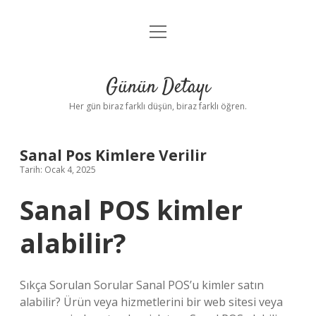
menüyü
Anasayfa
aç
Gizlilik Politikası
Günün Detayı
Yasal Uyarı
Her gün biraz farklı düşün, biraz farklı öğren.
Hakkımızda
Sanal Pos Kimlere Verilir
Tarih: Ocak 4, 2025
Sanal POS kimler
alabilir?
Sıkça Sorulan Sorular Sanal POS’u kimler satın
alabilir? Ürün veya hizmetlerini bir web sitesi veya