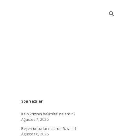
Sidebar
Son Yazılar
https://elexbett.net
Kalp krizinin belirtileri nelerdir ?
Ağustos 7, 2026
Beşeri unsurlar nelerdir 5. sınıf ?
Ağustos 6, 2026