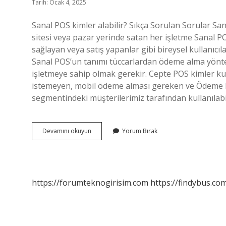
Tarih: Ocak 4, 2025
Sanal POS kimler alabilir? Sıkça Sorulan Sorular San
sitesi veya pazar yerinde satan her işletme Sanal POS
sağlayan veya satış yapanlar gibi bireysel kullanıcılar
Sanal POS’un tanımı tüccarlardan ödeme alma yöntem
işletmeye sahip olmak gerekir. Cepte POS kimler ku
istemeyen, mobil ödeme alması gereken ve Ödeme Ka
segmentindeki müşterilerimiz tarafından kullanılabi
Sanal
Devamını okuyun
Yorum Bırak
Pos
Kimlere
Verilir
https://forumteknogirisim.com
https://findybus.com