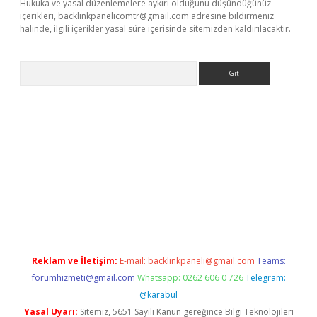
Hukuka ve yasal düzenlemelere aykırı olduğunu düşündüğünüz
içerikleri,
backlinkpanelicomtr@gmail.com
adresine bildirmeniz
halinde, ilgili içerikler yasal süre içerisinde sitemizden kaldırılacaktır.
Arama
et/
betexper.xyz
Reklam ve İletişim:
E-mail:
backlinkpaneli@gmail.com
Teams:
forumhizmeti@gmail.com
Whatsapp: 0262 606 0 726
Telegram:
@karabul
Yasal Uyarı:
Sitemiz, 5651 Sayılı Kanun gereğince Bilgi Teknolojileri