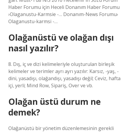
gan. Must-Tü8 NIS 2016 Hecelenir’in Sözü Forum
Haber Forumu için Heceli Donanım Haber Forumu
›Olaganustu-Karmsie -… Donanım-News Forumu›
Olaganustu-karmsi -…
Olağanüstü ve olağan dışı
nasıl yazılır?
8. Dış, iç ve dizi kelimeleriyle oluşturulan birleşik
kelimeler ve terimler ayrı ayrı yazılır: Karsız, -yaş, -
dini, yasadışı, olağandışı, yasadışı değil; Ceviz, hafta
içi, yerli; Mind Row, Sipariş, Over ve vb.
Olağan üstü durum ne
demek?
Olağanüstü bir yönetim düzenlemesinin gerekli