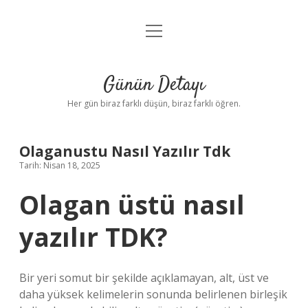
menüyü
Anasayfa
aç
Gizlilik Politikası
Günün Detayı
Yasal Uyarı
Her gün biraz farklı düşün, biraz farklı öğren.
Hakkımızda
Olaganustu Nasıl Yazılır Tdk
Tarih: Nisan 18, 2025
Olagan üstü nasıl
yazılır TDK?
Bir yeri somut bir şekilde açıklamayan, alt, üst ve
daha yüksek kelimelerin sonunda belirlenen birleşik