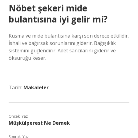
Nöbet şekeri mide
bulantısına iyi gelir mi?
Kusma ve mide bulantısına karşı son derece etkilidir.
İshali ve bağırsak sorunlarını giderir. Bağışıklık
sistemini güçlendirir. Adet sancılarını giderir ve
öksürüğü keser.
Tarih:
Makaleler
Önceki Yazı
Müşkülperest Ne Demek
Sonraki Yazı