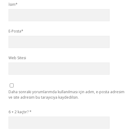
İsim*
E-Posta*
Web Sitesi
Daha sonraki yorumlarımda kullanılması için adım, e-posta adresim
ve site adresim bu tarayıcıya kaydedilsin.
6 + 2 kaçtır?
*