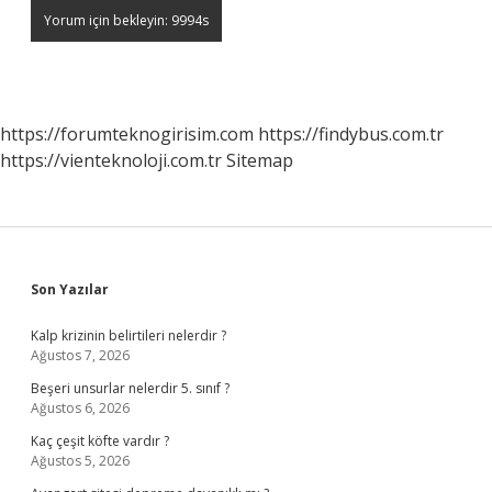
https://forumteknogirisim.com
https://findybus.com.tr
https://vienteknoloji.com.tr
Sitemap
Sidebar
Son Yazılar
Kalp krizinin belirtileri nelerdir ?
Ağustos 7, 2026
Beşeri unsurlar nelerdir 5. sınıf ?
Ağustos 6, 2026
Kaç çeşit köfte vardır ?
Ağustos 5, 2026