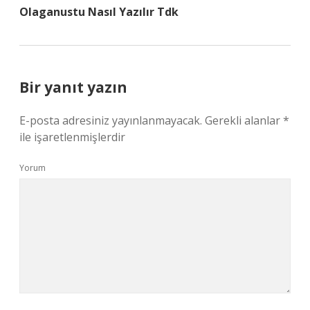
Olaganustu Nasıl Yazılır Tdk
Bir yanıt yazın
E-posta adresiniz yayınlanmayacak.
Gerekli alanlar
*
ile işaretlenmişlerdir
Yorum