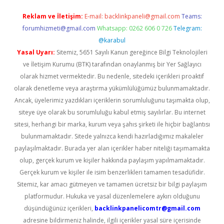
Reklam ve İletişim:
E-mail:
backlinkpaneli@gmail.com
Teams:
forumhizmeti@gmail.com
Whatsapp: 0262 606 0 726
Telegram:
@karabul
Yasal Uyarı:
Sitemiz, 5651 Sayılı Kanun gereğince Bilgi Teknolojileri
ve İletişim Kurumu (BTK) tarafından onaylanmış bir Yer Sağlayıcı
olarak hizmet vermektedir. Bu nedenle, sitedeki içerikleri proaktif
olarak denetleme veya araştırma yükümlülüğümüz bulunmamaktadır.
Ancak, üyelerimiz yazdıkları içeriklerin sorumluluğunu taşımakta olup,
siteye üye olarak bu sorumluluğu kabul etmiş sayılırlar. Bu internet
sitesi, herhangi bir marka, kurum veya şahıs şirketi ile hiçbir bağlantısı
bulunmamaktadır. Sitede yalnızca kendi hazırladığımız makaleler
paylaşılmaktadır. Burada yer alan içerikler haber niteliği taşımamakta
olup, gerçek kurum ve kişiler hakkında paylaşım yapılmamaktadır.
Gerçek kurum ve kişiler ile isim benzerlikleri tamamen tesadüfidir.
Sitemiz, kar amacı gütmeyen ve tamamen ücretsiz bir bilgi paylaşım
platformudur. Hukuka ve yasal düzenlemelere aykırı olduğunu
düşündüğünüz içerikleri,
backlinkpanelicomtr@gmail.com
adresine bildirmeniz halinde, ilgili içerikler yasal süre içerisinde