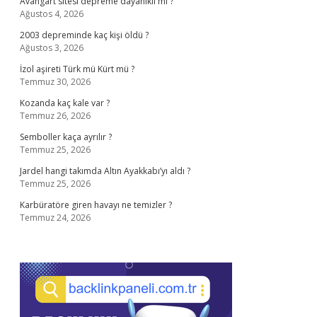
Avangart sitesi depreme dayanıklı mı ?
Ağustos 4, 2026
2003 depreminde kaç kişi öldü ?
Ağustos 3, 2026
İzol aşireti Türk mü Kürt mü ?
Temmuz 30, 2026
Kozanda kaç kale var ?
Temmuz 26, 2026
Semboller kaça ayrılır ?
Temmuz 25, 2026
Jardel hangi takımda Altın Ayakkabı’yı aldı ?
Temmuz 25, 2026
Karbüratöre giren havayı ne temizler ?
Temmuz 24, 2026