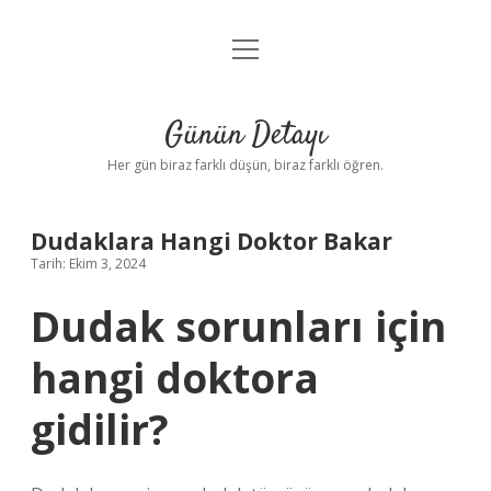
menüyü
Anasayfa
aç
Gizlilik Politikası
Günün Detayı
Yasal Uyarı
Her gün biraz farklı düşün, biraz farklı öğren.
Hakkımızda
Dudaklara Hangi Doktor Bakar
Tarih: Ekim 3, 2024
Dudak sorunları için
hangi doktora
gidilir?