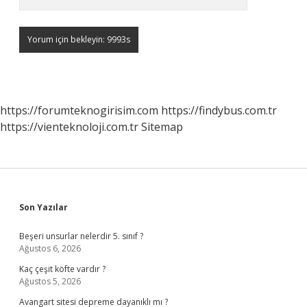
https://forumteknogirisim.com
https://findybus.com.tr
https://vienteknoloji.com.tr
Sitemap
Sidebar
Son Yazılar
Beşeri unsurlar nelerdir 5. sınıf ?
Ağustos 6, 2026
Kaç çeşit köfte vardır ?
Ağustos 5, 2026
Avangart sitesi depreme dayanıklı mı ?