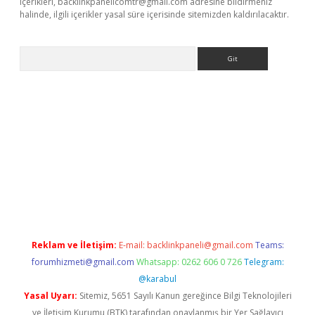
içerikleri,
backlinkpanelicomtr@gmail.com
adresine bildirmeniz
halinde, ilgili içerikler yasal süre içerisinde sitemizden kaldırılacaktır.
Arama
exbett.net/
betexper.xyz
Reklam ve İletişim:
E-mail:
backlinkpaneli@gmail.com
Teams:
forumhizmeti@gmail.com
Whatsapp: 0262 606 0 726
Telegram:
@karabul
Yasal Uyarı:
Sitemiz, 5651 Sayılı Kanun gereğince Bilgi Teknolojileri
ve İletişim Kurumu (BTK) tarafından onaylanmış bir Yer Sağlayıcı