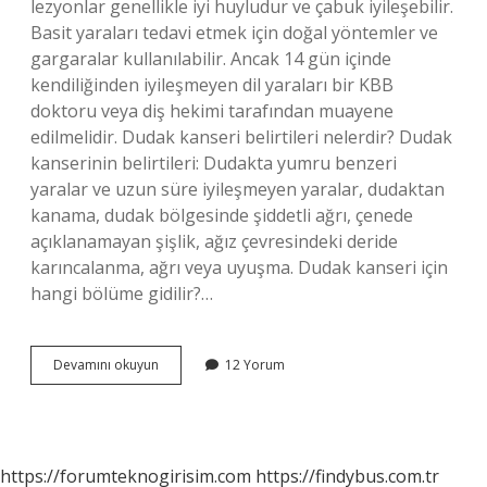
lezyonlar genellikle iyi huyludur ve çabuk iyileşebilir.
Basit yaraları tedavi etmek için doğal yöntemler ve
gargaralar kullanılabilir. Ancak 14 gün içinde
kendiliğinden iyileşmeyen dil yaraları bir KBB
doktoru veya diş hekimi tarafından muayene
edilmelidir. Dudak kanseri belirtileri nelerdir? Dudak
kanserinin belirtileri: Dudakta yumru benzeri
yaralar ve uzun süre iyileşmeyen yaralar, dudaktan
kanama, dudak bölgesinde şiddetli ağrı, çenede
açıklanamayan şişlik, ağız çevresindeki deride
karıncalanma, ağrı veya uyuşma. Dudak kanseri için
hangi bölüme gidilir?…
Dudaklara
Devamını okuyun
12 Yorum
Hangi
Doktor
Bakar
https://forumteknogirisim.com
https://findybus.com.tr