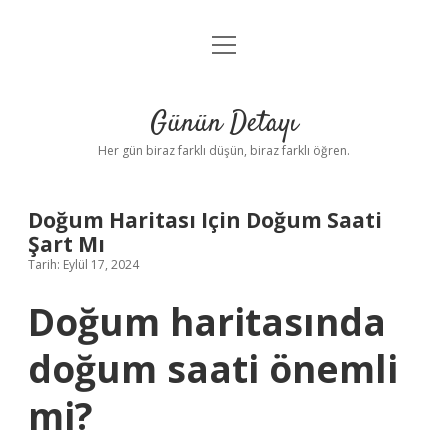
menüyü
Anasayfa
aç
Gizlilik Politikası
Günün Detayı
Yasal Uyarı
Her gün biraz farklı düşün, biraz farklı öğren.
Hakkımızda
Doğum Haritası Için Doğum Saati
Şart Mı
Tarih: Eylül 17, 2024
Doğum haritasında
doğum saati önemli
mi?