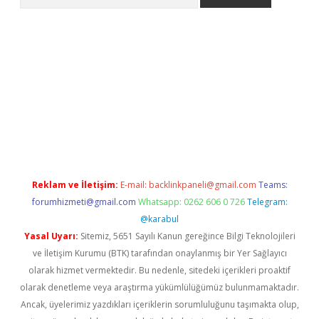
r.xyz
Reklam ve İletişim:
E-mail:
backlinkpaneli@gmail.com
Teams:
forumhizmeti@gmail.com
Whatsapp: 0262 606 0 726
Telegram:
@karabul
Yasal Uyarı:
Sitemiz, 5651 Sayılı Kanun gereğince Bilgi Teknolojileri
ve İletişim Kurumu (BTK) tarafından onaylanmış bir Yer Sağlayıcı
olarak hizmet vermektedir. Bu nedenle, sitedeki içerikleri proaktif
olarak denetleme veya araştırma yükümlülüğümüz bulunmamaktadır.
Ancak, üyelerimiz yazdıkları içeriklerin sorumluluğunu taşımakta olup,