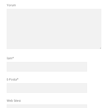
Yorum
İsim*
E-Posta*
Web Sitesi