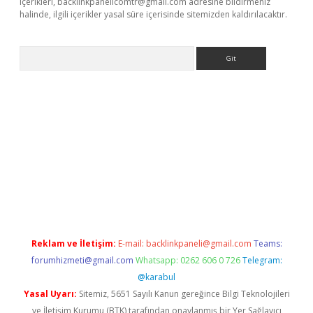
içerikleri,
backlinkpanelicomtr@gmail.com
adresine bildirmeniz
halinde, ilgili içerikler yasal süre içerisinde sitemizden kaldırılacaktır.
Arama
exbett.net/
betexper.xyz
Reklam ve İletişim:
E-mail:
backlinkpaneli@gmail.com
Teams:
forumhizmeti@gmail.com
Whatsapp: 0262 606 0 726
Telegram:
@karabul
Yasal Uyarı:
Sitemiz, 5651 Sayılı Kanun gereğince Bilgi Teknolojileri
ve İletişim Kurumu (BTK) tarafından onaylanmış bir Yer Sağlayıcı