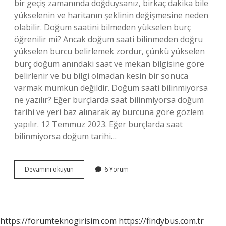
bir geçiş zamanında doğduysanız, birkaç dakika bile
yükselenin ve haritanın şeklinin değişmesine neden
olabilir. Doğum saatini bilmeden yükselen burç
öğrenilir mi? Ancak doğum saati bilinmeden doğru
yükselen burcu belirlemek zordur, çünkü yükselen
burç doğum anındaki saat ve mekan bilgisine göre
belirlenir ve bu bilgi olmadan kesin bir sonuca
varmak mümkün değildir. Doğum saati bilinmiyorsa
ne yazılır? Eğer burçlarda saat bilinmiyorsa doğum
tarihi ve yeri baz alınarak ay burcuna göre gözlem
yapılır. 12 Temmuz 2023. Eğer burçlarda saat
bilinmiyorsa doğum tarihi…
Doğum
Devamını okuyun
6 Yorum
Haritası
Için
Doğum
Saati
Şart
https://forumteknogirisim.com
https://findybus.com.tr
Mı