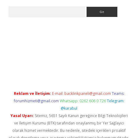
Arama
etexper.xyz
Reklam ve İletişim:
E-mail:
backlinkpaneli@gmail.com
Teams:
forumhizmeti@gmail.com
Whatsapp: 0262 606 0 726
Telegram:
@karabul
Yasal Uyarı:
Sitemiz, 5651 Sayılı Kanun gereğince Bilgi Teknolojileri
ve İletişim Kurumu (BTK) tarafından onaylanmış bir Yer Sağlayıcı
olarak hizmet vermektedir. Bu nedenle, sitedeki içerikleri proaktif
olarak denetleme veya araştırma yükümlülüğümüz bulunmamaktadır.