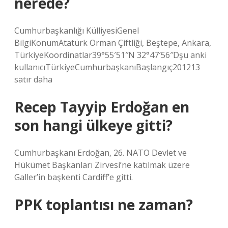
nerede?
Cumhurbaşkanlığı KülliyesiGenel
BilgiKonumAtatürk Orman Çiftliği, Beştepe, Ankara,
TürkiyeKoordinatlar39°55′51″N 32°47′56″Dşu anki
kullanıcıTürkiyeCumhurbaşkanıBaşlangıç201213
satır daha
Recep Tayyip Erdoğan en
son hangi ülkeye gitti?
Cumhurbaşkanı Erdoğan, 26. NATO Devlet ve
Hükümet Başkanları Zirvesi’ne katılmak üzere
Galler’in başkenti Cardiff’e gitti.
PPK toplantısı ne zaman?