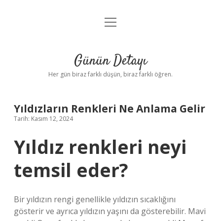
menüyü
Anasayfa
aç
Gizlilik Politikası
Günün Detayı
Yasal Uyarı
Her gün biraz farklı düşün, biraz farklı öğren.
Hakkımızda
Yıldızların Renkleri Ne Anlama Gelir
Tarih: Kasım 12, 2024
Yıldız renkleri neyi
temsil eder?
Bir yıldızın rengi genellikle yıldızın sıcaklığını
gösterir ve ayrıca yıldızın yaşını da gösterebilir. Mavi