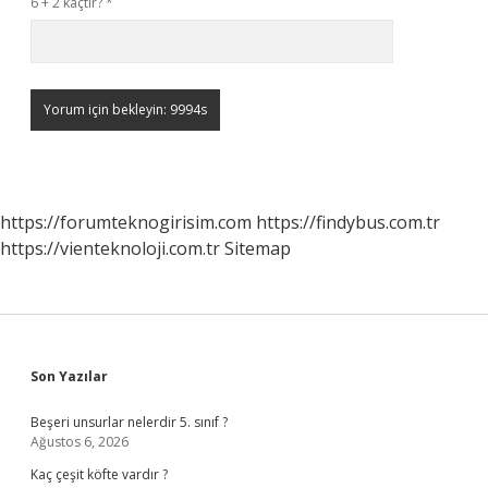
6 + 2 kaçtır?
*
https://forumteknogirisim.com
https://findybus.com.tr
https://vienteknoloji.com.tr
Sitemap
Sidebar
Son Yazılar
Beşeri unsurlar nelerdir 5. sınıf ?
Ağustos 6, 2026
Kaç çeşit köfte vardır ?