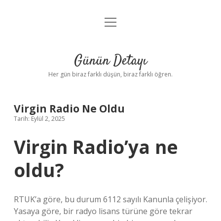
menüyü
Anasayfa
aç
Gizlilik Politikası
Günün Detayı
Yasal Uyarı
Her gün biraz farklı düşün, biraz farklı öğren.
Hakkımızda
Virgin Radio Ne Oldu
Tarih: Eylül 2, 2025
Virgin Radio’ya ne
oldu?
RTUK’a göre, bu durum 6112 sayılı Kanunla çelişiyor.
Yasaya göre, bir radyo lisans türüne göre tekrar