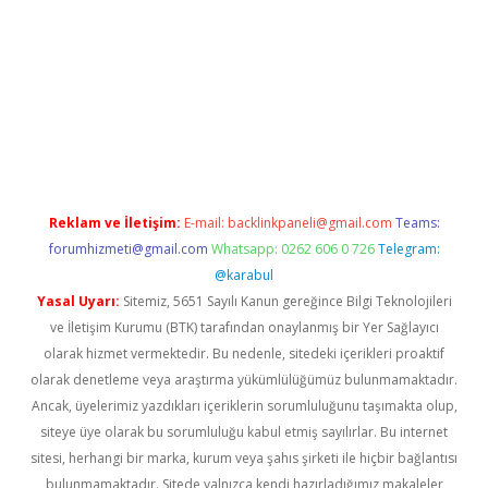
/
betexper.xyz
Reklam ve İletişim:
E-mail:
backlinkpaneli@gmail.com
Teams:
forumhizmeti@gmail.com
Whatsapp: 0262 606 0 726
Telegram:
@karabul
Yasal Uyarı:
Sitemiz, 5651 Sayılı Kanun gereğince Bilgi Teknolojileri
ve İletişim Kurumu (BTK) tarafından onaylanmış bir Yer Sağlayıcı
olarak hizmet vermektedir. Bu nedenle, sitedeki içerikleri proaktif
olarak denetleme veya araştırma yükümlülüğümüz bulunmamaktadır.
Ancak, üyelerimiz yazdıkları içeriklerin sorumluluğunu taşımakta olup,
siteye üye olarak bu sorumluluğu kabul etmiş sayılırlar. Bu internet
sitesi, herhangi bir marka, kurum veya şahıs şirketi ile hiçbir bağlantısı
bulunmamaktadır. Sitede yalnızca kendi hazırladığımız makaleler