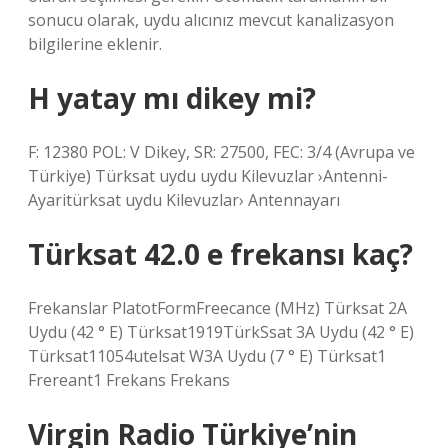
sonucu olarak, uydu alıcınız mevcut kanalizasyon
bilgilerine eklenir.
H yatay mı dikey mi?
F: 12380 POL: V Dikey, SR: 27500, FEC: 3/4 (Avrupa ve
Türkiye) Türksat uydu uydu Kilevuzlar ›Antenni-
Ayaritürksat uydu Kilevuzlar› Antennayarı
Türksat 42.0 e frekansı kaç?
Frekanslar PlatotFormFreecance (MHz) Türksat 2A
Uydu (42 ° E) Türksat1919TürkSsat 3A Uydu (42 ° E)
Türksat11054utelsat W3A Uydu (7 ° E) Türksat1
Frereant1 Frekans Frekans
Virgin Radio Türkiye’nin