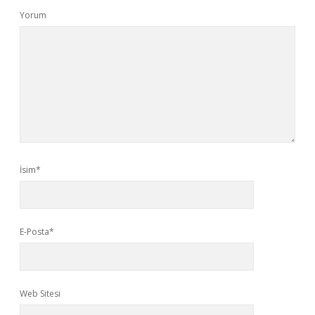
Yorum
İsim*
E-Posta*
Web Sitesi