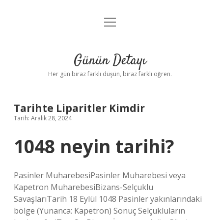
menüyü
Anasayfa
aç
Gizlilik Politikası
Günün Detayı
Yasal Uyarı
Her gün biraz farklı düşün, biraz farklı öğren.
Hakkımızda
Tarihte Liparitler Kimdir
Tarih: Aralık 28, 2024
1048 neyin tarihi?
Pasinler MuharebesiPasinler Muharebesi veya
Kapetron MuharebesiBizans-Selçuklu
SavaşlarıTarih 18 Eylül 1048 Pasinler yakınlarındaki
bölge (Yunanca: Kapetron) Sonuç Selçukluların