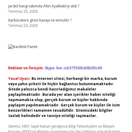
Jardel hangi takımda Altın Ayakkabı’yı aldı ?
Temmuz 25, 2026
Karbüratöre giren havayı ne temizler ?
Temmuz 24, 2026
Reklam ve İletişim:
Skype: live:.cid.575569c608265c69
Yasal Uyarı:
Bu internet sitesi, herhangi bir marka, kurum
veya şahıs şirketi ile hiçbir bağlantısı bulunmamaktadır.
Sitede yalnızca kendi hazırladığımız makaleler
paylaşılmaktadır. Burada yer alan içerikler haber niteliği
taşımamakta olup, gerçek kurum ve kişiler hakkında
paylaşım yapılmamaktadır. Gerçek kurum ve kişiler ile isim
benzerlikleri tamamen tesadüfidir. Sitemizdeki bilgiler
taslak halindedir ve tavsiye niteliği taşımazlar.
Sitemiz, 5651 Sayılı Kanun gereğince Bilgi Teknolojileri ve İletişim
Kurumu (BTK) tarafından onaylanmış bir Yer Sağlayıcı olarak hizmet