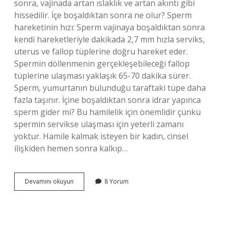
sonra, vajinada artan ıslaklık ve artan akıntı gibi
hissedilir. İçe boşaldıktan sonra ne olur? Sperm
hareketinin hızı: Sperm vajinaya boşaldıktan sonra
kendi hareketleriyle dakikada 2,7 mm hızla serviks,
uterus ve fallop tüplerine doğru hareket eder.
Spermin döllenmenin gerçekleşebileceği fallop
tüplerine ulaşması yaklaşık 65-70 dakika sürer.
Sperm, yumurtanın bulunduğu taraftaki tüpe daha
fazla taşınır. İçine boşaldıktan sonra idrar yapınca
sperm gider mi? Bu hamilelik için önemlidir çünkü
spermin servikse ulaşması için yeterli zamanı
yoktur. Hamile kalmak isteyen bir kadın, cinsel
ilişkiden hemen sonra kalkıp…
Içine
Devamını okuyun
8 Yorum
Bosaldiktan
Sonra
Nasıl
Hissedilir