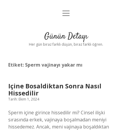
menüyü
Anasayfa
aç
Gizlilik Politikası
Günün Detayı
Yasal Uyarı
Her gün biraz farklı düşün, biraz farklı öğren.
Hakkımızda
Etiket:
Sperm vajinayı yakar mı
Içine Bosaldiktan Sonra Nasıl
Hissedilir
Tarih: Ekim 1, 2024
Sperm içine girince hissedilir mi? Cinsel ilişki
sırasında erkek, vajinaya boşalmadan meniyi
hissedemez. Ancak, meni vajinaya boşaldıktan