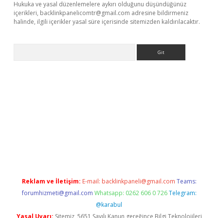
Hukuka ve yasal düzenlemelere aykırı olduğunu düşündüğünüz
içerikleri,
backlinkpanelicomtr@gmail.com
adresine bildirmeniz
halinde, ilgili içerikler yasal süre içerisinde sitemizden kaldırılacaktır.
Arama
lexbett.net/
betexper.xyz
Reklam ve İletişim:
E-mail:
backlinkpaneli@gmail.com
Teams:
forumhizmeti@gmail.com
Whatsapp: 0262 606 0 726
Telegram:
@karabul
Yasal Uyarı:
Sitemiz, 5651 Sayılı Kanun gereğince Bilgi Teknolojileri