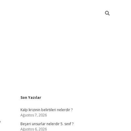
Sidebar
Son Yazılar
https://elexbett.ne
Kalp krizinin belirtileri nelerdir ?
Ağustos 7, 2026
r
Beşeri unsurlar nelerdir 5. sınıf ?
Ağustos 6, 2026