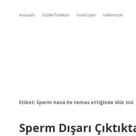
Anasayfa
Gizlilik Politikası
Yasal Uyarı
Hakkımızda
Etiket:
Sperm hava ile temas ettiğinde ölür mü
Sperm Dışarı Çıktık