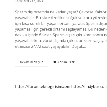
Tarih: Aralık 17, 2024
Sperm dış ortamda ne kadar yaşar? Çevresel faktörl
yaşayabilir. Bu süre özellikle soğuk ve kuru yüzeyle
için kısa süreli bir yaşam ortamı yaratır. Sperm dış
yaşaması için gerekli ortamı sağlayamaz. Bu nedenle
dakika içinde ölürler. Sperm dışarı çıktıktan sonra
yaşayabilirken, vücut dışında çok uzun süre yaşaya
etmezse 24/72 saat yaşayabilir. Düşük…
Sperm
Devamını okuyun
Yorum Bırak
Dışarı
Çıktıktan
Sonra
Ne
Kadar
https://forumteknogirisim.com
https://findybus.com
Yaşar