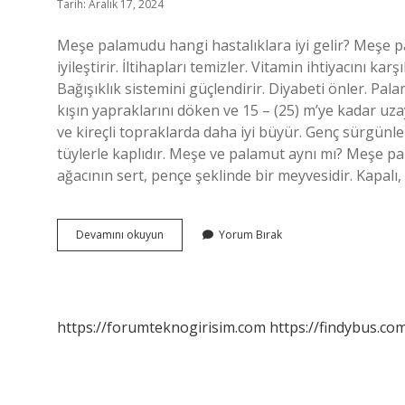
Tarih: Aralık 17, 2024
Meşe palamudu hangi hastalıklara iyi gelir? Meşe pa
iyileştirir. İltihapları temizler. Vitamin ihtiyacını kar
Bağışıklık sistemini güçlendirir. Diyabeti önler. Palam
kışın yapraklarını döken ve 15 – (25) m’ye kadar uzay
ve kireçli topraklarda daha iyi büyür. Genç sürgünle
tüylerle kaplıdır. Meşe ve palamut aynı mı? Meşe p
ağacının sert, pençe şeklinde bir meyvesidir. Kapalı,
Palamut
Devamını okuyun
Yorum Bırak
Hangi
Ağacın
Meyvesidir
https://forumteknogirisim.com
https://findybus.com