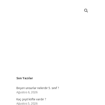
Sidebar
Son Yazılar
https://elexbett
Beşeri unsurlar nelerdir 5. sınıf ?
Ağustos 6, 2026
Kaç çeşit köfte vardır ?
Ağustos 5, 2026