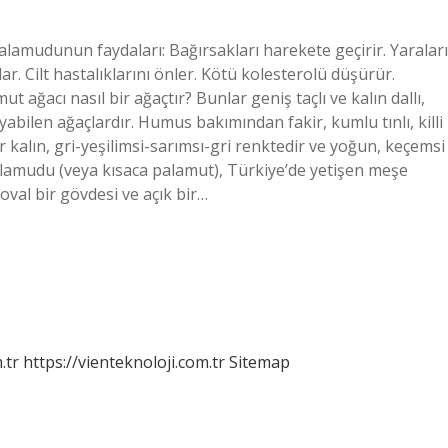
lamudunun faydaları: Bağırsakları harekete geçirir. Yaraları
şılar. Cilt hastalıklarını önler. Kötü kolesterolü düşürür.
ut ağacı nasıl bir ağaçtır? Bunlar geniş taçlı ve kalın dallı,
abilen ağaçlardır. Humus bakımından fakir, kumlu tınlı, killi
r kalın, gri-yeşilimsi-sarımsı-gri renktedir ve yoğun, keçemsi
alamudu (veya kısaca palamut), Türkiye’de yetişen meşe
 oval bir gövdesi ve açık bir…
.tr
https://vienteknoloji.com.tr
Sitemap