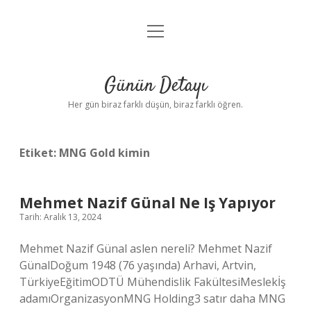
menüyü
Anasayfa
aç
Gizlilik Politikası
Günün Detayı
Yasal Uyarı
Her gün biraz farklı düşün, biraz farklı öğren.
Hakkımızda
Etiket:
MNG Gold kimin
Mehmet Nazif Günal Ne Iş Yapıyor
Tarih: Aralık 13, 2024
Mehmet Nazif Günal aslen nereli? Mehmet Nazif
GünalDoğum 1948 (76 yaşında) Arhavi, Artvin,
TürkiyeEğitimODTÜ Mühendislik FakültesiMeslekİş
adamıOrganizasyonMNG Holding3 satır daha MNG