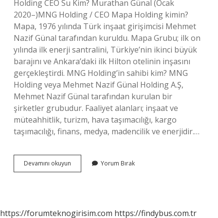
Holding CEO Su Kim? Murathan Günal (Ocak
2020–)MNG Holding / CEO Mapa Holding kimin?
Mapa, 1976 yılında Türk inşaat girişimcisi Mehmet
Nazif Günal tarafından kuruldu. Mapa Grubu; ilk on
yılında ilk enerji santralini, Türkiye’nin ikinci büyük
barajını ve Ankara’daki ilk Hilton otelinin inşasını
gerçekleştirdi. MNG Holding’in sahibi kim? MNG
Holding veya Mehmet Nazif Günal Holding A.Ş,
Mehmet Nazif Günal tarafından kurulan bir
şirketler grubudur. Faaliyet alanları; inşaat ve
müteahhitlik, turizm, hava taşımacılığı, kargo
taşımacılığı, finans, medya, madencilik ve enerjidir.…
Mehmet
Devamını okuyun
Yorum Bırak
Nazif
Günal
Ne
Iş
Yapıyor
https://forumteknogirisim.com
https://findybus.com.tr