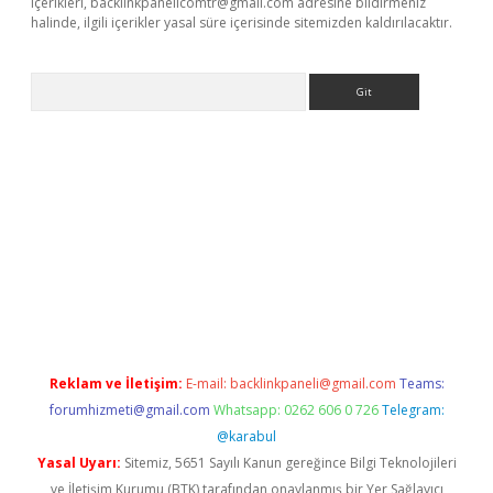
içerikleri,
backlinkpanelicomtr@gmail.com
adresine bildirmeniz
halinde, ilgili içerikler yasal süre içerisinde sitemizden kaldırılacaktır.
Arama
exbett.net/
betexper.xyz
Reklam ve İletişim:
E-mail:
backlinkpaneli@gmail.com
Teams:
forumhizmeti@gmail.com
Whatsapp: 0262 606 0 726
Telegram:
@karabul
Yasal Uyarı:
Sitemiz, 5651 Sayılı Kanun gereğince Bilgi Teknolojileri
ve İletişim Kurumu (BTK) tarafından onaylanmış bir Yer Sağlayıcı