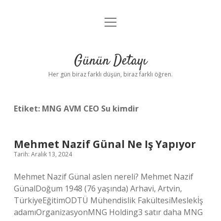
menüyü
Anasayfa
aç
Gizlilik Politikası
Günün Detayı
Yasal Uyarı
Her gün biraz farklı düşün, biraz farklı öğren.
Hakkımızda
Etiket:
MNG AVM CEO Su kimdir
Mehmet Nazif Günal Ne Iş Yapıyor
Tarih: Aralık 13, 2024
Mehmet Nazif Günal aslen nereli? Mehmet Nazif
GünalDoğum 1948 (76 yaşında) Arhavi, Artvin,
TürkiyeEğitimODTÜ Mühendislik FakültesiMeslekİş
adamıOrganizasyonMNG Holding3 satır daha MNG