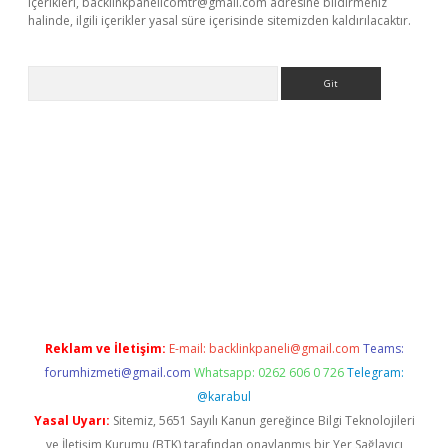
içerikleri,
backlinkpanelicomtr@gmail.com
adresine bildirmeniz
halinde, ilgili içerikler yasal süre içerisinde sitemizden kaldırılacaktır.
Arama
://elexbett.net/
betexper.xyz
Reklam ve İletişim:
E-mail:
backlinkpaneli@gmail.com
Teams:
forumhizmeti@gmail.com
Whatsapp: 0262 606 0 726
Telegram:
@karabul
Yasal Uyarı:
Sitemiz, 5651 Sayılı Kanun gereğince Bilgi Teknolojileri
ve İletişim Kurumu (BTK) tarafından onaylanmış bir Yer Sağlayıcı