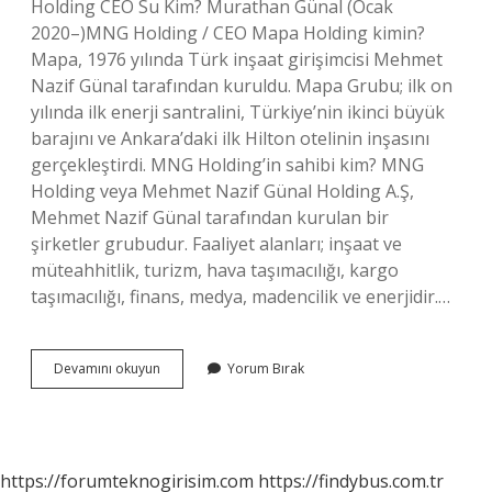
Holding CEO Su Kim? Murathan Günal (Ocak
2020–)MNG Holding / CEO Mapa Holding kimin?
Mapa, 1976 yılında Türk inşaat girişimcisi Mehmet
Nazif Günal tarafından kuruldu. Mapa Grubu; ilk on
yılında ilk enerji santralini, Türkiye’nin ikinci büyük
barajını ve Ankara’daki ilk Hilton otelinin inşasını
gerçekleştirdi. MNG Holding’in sahibi kim? MNG
Holding veya Mehmet Nazif Günal Holding A.Ş,
Mehmet Nazif Günal tarafından kurulan bir
şirketler grubudur. Faaliyet alanları; inşaat ve
müteahhitlik, turizm, hava taşımacılığı, kargo
taşımacılığı, finans, medya, madencilik ve enerjidir.…
Mehmet
Devamını okuyun
Yorum Bırak
Nazif
Günal
Ne
Iş
Yapıyor
https://forumteknogirisim.com
https://findybus.com.tr