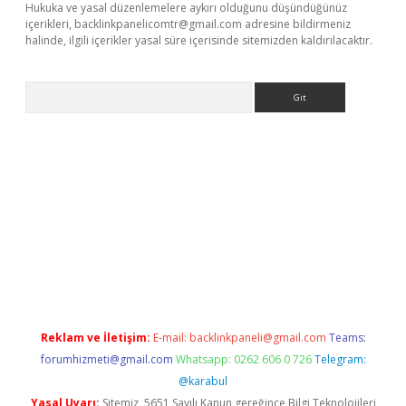
Hukuka ve yasal düzenlemelere aykırı olduğunu düşündüğünüz
içerikleri,
backlinkpanelicomtr@gmail.com
adresine bildirmeniz
halinde, ilgili içerikler yasal süre içerisinde sitemizden kaldırılacaktır.
Arama
exbett.net/
betexper.xyz
Reklam ve İletişim:
E-mail:
backlinkpaneli@gmail.com
Teams:
forumhizmeti@gmail.com
Whatsapp: 0262 606 0 726
Telegram:
@karabul
Yasal Uyarı:
Sitemiz, 5651 Sayılı Kanun gereğince Bilgi Teknolojileri