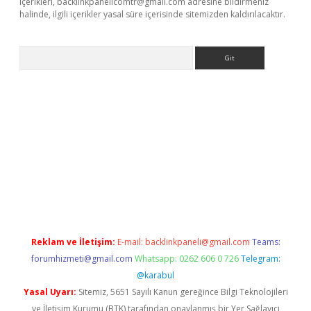
içerikleri,
backlinkpanelicomtr@gmail.com
adresine bildirmeniz
halinde, ilgili içerikler yasal süre içerisinde sitemizden kaldırılacaktır.
Arama
exbett.net/
betexper.xyz
Reklam ve İletişim:
E-mail:
backlinkpaneli@gmail.com
Teams:
forumhizmeti@gmail.com
Whatsapp: 0262 606 0 726
Telegram:
@karabul
Yasal Uyarı:
Sitemiz, 5651 Sayılı Kanun gereğince Bilgi Teknolojileri
ve İletişim Kurumu (BTK) tarafından onaylanmış bir Yer Sağlayıcı