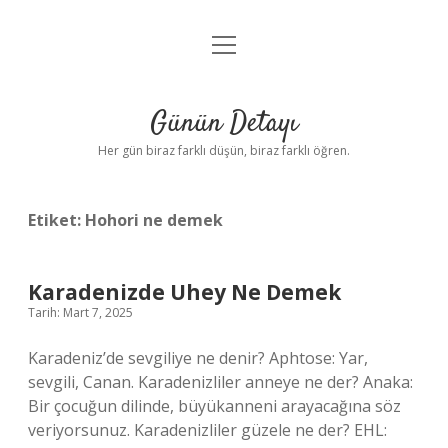
menüyü
Anasayfa
aç
Gizlilik Politikası
Günün Detayı
Yasal Uyarı
Her gün biraz farklı düşün, biraz farklı öğren.
Hakkımızda
Etiket:
Hohori ne demek
Karadenizde Uhey Ne Demek
Tarih: Mart 7, 2025
Karadeniz’de sevgiliye ne denir? Aphtose: Yar,
sevgili, Canan. Karadenizliler anneye ne der? Anaka:
Bir çocuğun dilinde, büyükanneni arayacağına söz
veriyorsunuz. Karadenizliler güzele ne der? EHL: