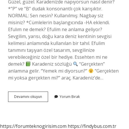
Güzel, güzel. Karadenizde napıyorsun nasıl denir?
*”P” ve “B” dudak konsonantlı çok karışıktır.
NORMAL: Sen nesin? Kullanılmış: Nagbay siz
misiniz? *Cümlelerin başlangıcında -HA eklendi.
Efulım ne demek? Efulim ne anlama geliyor?
Sevgilim, yarısı, doğu kara deniz kentinin sevgisi
kelimesi anlamında kullanılan bir tahıl. Efulim
tanımını taşıyan özel tasarım, sevgilinize
verebileceğiniz özel bir hediye. Essehten mi ne
demek?
Karadeniz sözlüğü
“Gerçekten”
anlamına gelir. “Yemek mi diyorsun?”
“Gerçekten
mi yoksa gerçekten mi?” araç. Karadeniz’de…
Karadenizde
Devamını okuyun
Yorum Bırak
Uhey
Ne
Demek
https://forumteknogirisim.com
https://findybus.com.tr