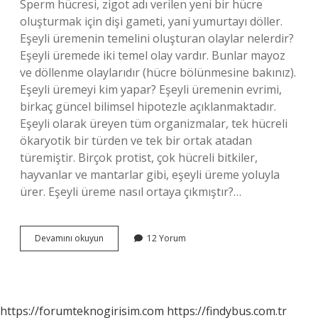
Sperm hücresi, zigot adı verilen yeni bir hücre
oluşturmak için dişi gameti, yani yumurtayı döller.
Eşeyli üremenin temelini oluşturan olaylar nelerdir?
Eşeyli üremede iki temel olay vardır. Bunlar mayoz
ve döllenme olaylarıdır (hücre bölünmesine bakınız).
Eşeyli üremeyi kim yapar? Eşeyli üremenin evrimi,
birkaç güncel bilimsel hipotezle açıklanmaktadır.
Eşeyli olarak üreyen tüm organizmalar, tek hücreli
ökaryotik bir türden ve tek bir ortak atadan
türemiştir. Birçok protist, çok hücreli bitkiler,
hayvanlar ve mantarlar gibi, eşeyli üreme yoluyla
ürer. Eşeyli üreme nasıl ortaya çıkmıştır?…
Eşeyli
Devamını okuyun
12 Yorum
Üreme
Nasıl
Olur
https://forumteknogirisim.com
https://findybus.com.tr