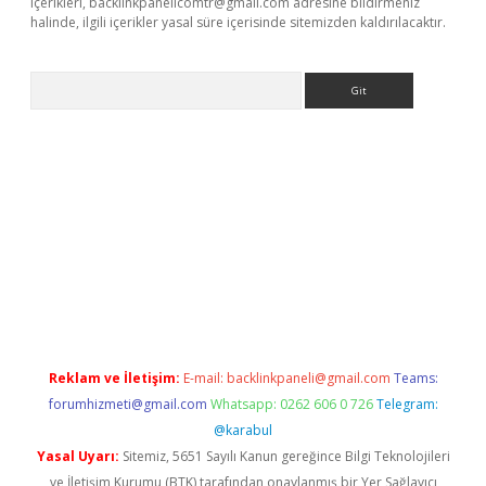
içerikleri,
backlinkpanelicomtr@gmail.com
adresine bildirmeniz
halinde, ilgili içerikler yasal süre içerisinde sitemizden kaldırılacaktır.
Arama
exbett.net/
betexper.xyz
Reklam ve İletişim:
E-mail:
backlinkpaneli@gmail.com
Teams:
forumhizmeti@gmail.com
Whatsapp: 0262 606 0 726
Telegram:
@karabul
Yasal Uyarı:
Sitemiz, 5651 Sayılı Kanun gereğince Bilgi Teknolojileri
ve İletişim Kurumu (BTK) tarafından onaylanmış bir Yer Sağlayıcı