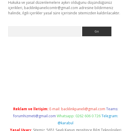
Hukuka ve yasal düzenlemelere aykırı olduğunu düşündüğünüz
içerikleri,
backlinkpanelicomtr@gmail.com
adresine bildirmeniz
halinde, ilgili içerikler yasal süre içerisinde sitemizden kaldırılacaktır.
Arama
exbett.net/
betexper.xyz
Reklam ve İletişim:
E-mail:
backlinkpaneli@gmail.com
Teams:
forumhizmeti@gmail.com
Whatsapp: 0262 606 0 726
Telegram:
@karabul
Yasal Uyarı:
Sitemiz, 5651 Sayılı Kanun gereğince Bilgi Teknolojileri