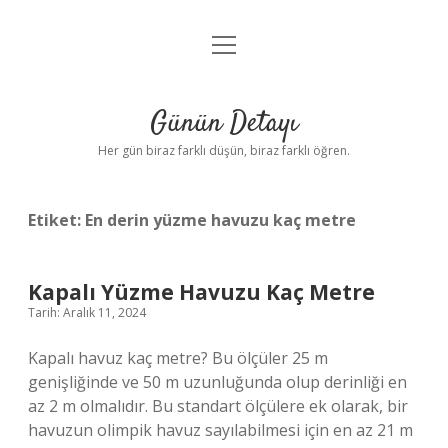
menüyü
Anasayfa
aç
Gizlilik Politikası
Günün Detayı
Yasal Uyarı
Her gün biraz farklı düşün, biraz farklı öğren.
Hakkımızda
Etiket:
En derin yüzme havuzu kaç metre
Kapalı Yüzme Havuzu Kaç Metre
Tarih: Aralık 11, 2024
Kapalı havuz kaç metre? Bu ölçüler 25 m
genişliğinde ve 50 m uzunluğunda olup derinliği en
az 2 m olmalıdır. Bu standart ölçülere ek olarak, bir
havuzun olimpik havuz sayılabilmesi için en az 21 m