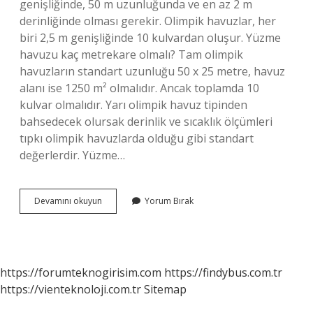
genişliğinde, 50 m uzunluğunda ve en az 2 m
derinliğinde olması gerekir. Olimpik havuzlar, her
biri 2,5 m genişliğinde 10 kulvardan oluşur. Yüzme
havuzu kaç metrekare olmalı? Tam olimpik
havuzların standart uzunluğu 50 x 25 metre, havuz
alanı ise 1250 m² olmalıdır. Ancak toplamda 10
kulvar olmalıdır. Yarı olimpik havuz tipinden
bahsedecek olursak derinlik ve sıcaklık ölçümleri
tıpkı olimpik havuzlarda olduğu gibi standart
değerlerdir. Yüzme…
Kapalı
Devamını okuyun
Yorum Bırak
Yüzme
Havuzu
Kaç
Metre
https://forumteknogirisim.com
https://findybus.com.tr
https://vienteknoloji.com.tr
Sitemap