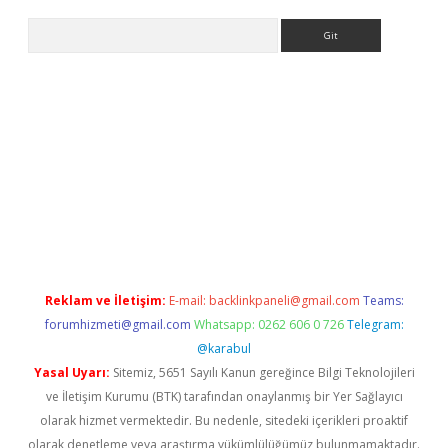
Arama
exbett.net/
betexper.xyz
Reklam ve İletişim:
E-mail:
backlinkpaneli@gmail.com
Teams:
forumhizmeti@gmail.com
Whatsapp: 0262 606 0 726
Telegram:
@karabul
Yasal Uyarı:
Sitemiz, 5651 Sayılı Kanun gereğince Bilgi Teknolojileri
ve İletişim Kurumu (BTK) tarafından onaylanmış bir Yer Sağlayıcı
olarak hizmet vermektedir. Bu nedenle, sitedeki içerikleri proaktif
olarak denetleme veya araştırma yükümlülüğümüz bulunmamaktadır.