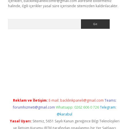
içerikleri,
backlinkpanelicomtr@gmail.com
adresine bildirmeniz
halinde, ilgili içerikler yasal süre içerisinde sitemizden kaldırılacaktır.
Arama
exbett.net/
betexper.xyz
Reklam ve İletişim:
E-mail:
backlinkpaneli@gmail.com
Teams:
forumhizmeti@gmail.com
Whatsapp: 0262 606 0 726
Telegram:
@karabul
Yasal Uyarı:
Sitemiz, 5651 Sayılı Kanun gereğince Bilgi Teknolojileri
ve İletişim Kurumu (BTK) tarafından onaylanmış bir Yer Sağlayıcı