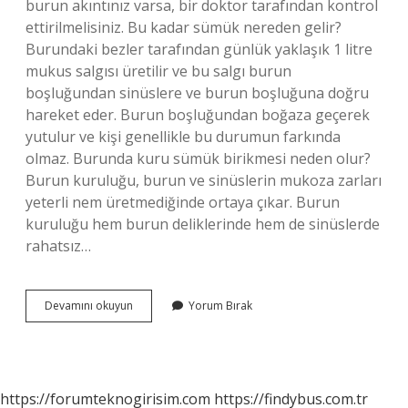
burun akıntınız varsa, bir doktor tarafından kontrol
ettirilmelisiniz. Bu kadar sümük nereden gelir?
Burundaki bezler tarafından günlük yaklaşık 1 litre
mukus salgısı üretilir ve bu salgı burun
boşluğundan sinüslere ve burun boşluğuna doğru
hareket eder. Burun boşluğundan boğaza geçerek
yutulur ve kişi genellikle bu durumun farkında
olmaz. Burunda kuru sümük birikmesi neden olur?
Burun kuruluğu, burun ve sinüslerin mukoza zarları
yeterli nem üretmediğinde ortaya çıkar. Burun
kuruluğu hem burun deliklerinde hem de sinüslerde
rahatsız…
Çok
Devamını okuyun
Yorum Bırak
Sümük
Akması
Neden
Olur
https://forumteknogirisim.com
https://findybus.com.tr