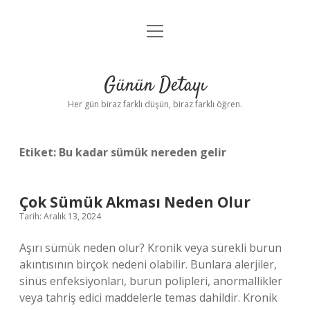
menüyü
Anasayfa
aç
Gizlilik Politikası
Günün Detayı
Yasal Uyarı
Her gün biraz farklı düşün, biraz farklı öğren.
Hakkımızda
Etiket:
Bu kadar sümük nereden gelir
Çok Sümük Akması Neden Olur
Tarih: Aralık 13, 2024
Aşırı sümük neden olur? Kronik veya sürekli burun
akıntısının birçok nedeni olabilir. Bunlara alerjiler,
sinüs enfeksiyonları, burun polipleri, anormallikler
veya tahriş edici maddelerle temas dahildir. Kronik