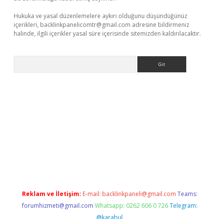
Hukuka ve yasal düzenlemelere aykırı olduğunu düşündüğünüz
içerikleri,
backlinkpanelicomtr@gmail.com
adresine bildirmeniz
halinde, ilgili içerikler yasal süre içerisinde sitemizden kaldırılacaktır.
Arama
lexbett.net/
betexper.xyz
Reklam ve İletişim:
E-mail:
backlinkpaneli@gmail.com
Teams:
forumhizmeti@gmail.com
Whatsapp: 0262 606 0 726
Telegram:
@karabul