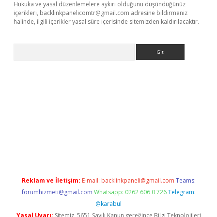
Hukuka ve yasal düzenlemelere aykırı olduğunu düşündüğünüz
içerikleri,
backlinkpanelicomtr@gmail.com
adresine bildirmeniz
halinde, ilgili içerikler yasal süre içerisinde sitemizden kaldırılacaktır.
Arama
t/
betexper.xyz
Reklam ve İletişim:
E-mail:
backlinkpaneli@gmail.com
Teams:
forumhizmeti@gmail.com
Whatsapp: 0262 606 0 726
Telegram:
@karabul
Yasal Uyarı:
Sitemiz, 5651 Sayılı Kanun gereğince Bilgi Teknolojileri