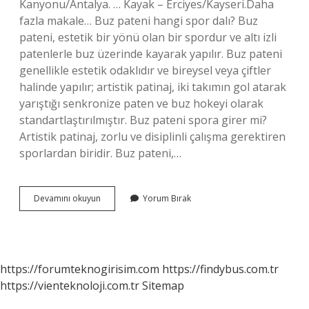
Kanyonu/Antalya. … Kayak – Erciyes/Kayseri.Daha
fazla makale… Buz pateni hangi spor dalı? Buz
pateni, estetik bir yönü olan bir spordur ve altı izli
patenlerle buz üzerinde kayarak yapılır. Buz pateni
genellikle estetik odaklıdır ve bireysel veya çiftler
halinde yapılır; artistik patinaj, iki takımın gol atarak
yarıştığı senkronize paten ve buz hokeyi olarak
standartlaştırılmıştır. Buz pateni spora girer mi?
Artistik patinaj, zorlu ve disiplinli çalışma gerektiren
sporlardan biridir. Buz pateni,…
Buz
Devamını okuyun
Yorum Bırak
Pateni
Ekstrem
Spor
Mu
https://forumteknogirisim.com
https://findybus.com.tr
https://vienteknoloji.com.tr
Sitemap