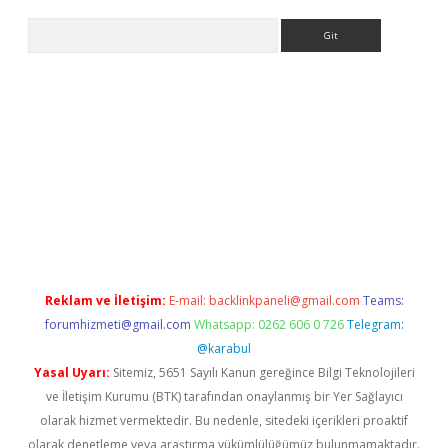
Arama
exbett.net/
betexper.xyz
Reklam ve İletişim:
E-mail:
backlinkpaneli@gmail.com
Teams:
forumhizmeti@gmail.com
Whatsapp: 0262 606 0 726
Telegram:
@karabul
Yasal Uyarı:
Sitemiz, 5651 Sayılı Kanun gereğince Bilgi Teknolojileri
ve İletişim Kurumu (BTK) tarafından onaylanmış bir Yer Sağlayıcı
olarak hizmet vermektedir. Bu nedenle, sitedeki içerikleri proaktif
olarak denetleme veya araştırma yükümlülüğümüz bulunmamaktadır.