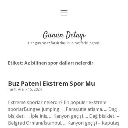
menüyü
Anasayfa
aç
Gizlilik Politikası
Günün Detayı
Yasal Uyarı
Her gün biraz farklı düşün, biraz farklı öğren.
Hakkımızda
Etiket:
Az bilinen spor dalları nelerdir
Buz Pateni Ekstrem Spor Mu
Tarih: Aralık 15, 2024
Extreme sporlar nelerdir? En popüler ekstrem
sporlarBungee jumping. … Paraşütle atlama. … Dağ
bisikleti. … İple iniş. … Kanyon geçişi. … Dağ bisikleti –
Belgrad Ormanı/İstanbul. … Kanyon geçişi – Kaputaş