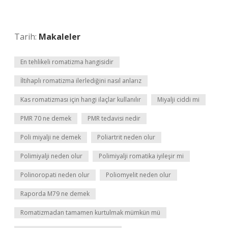
Tarih:
Makaleler
En tehlikeli romatizma hangisidir
İltihaplı romatizma ilerlediğini nasıl anlarız
Kas romatizması için hangi ilaçlar kullanılır
Miyalji ciddi mi
PMR 70 ne demek
PMR tedavisi nedir
Poli miyalji ne demek
Poliartrit neden olur
Polimiyalji neden olur
Polimiyalji romatika iyileşir mi
Polinoropati neden olur
Poliomyelit neden olur
Raporda M79 ne demek
Romatizmadan tamamen kurtulmak mümkün mü