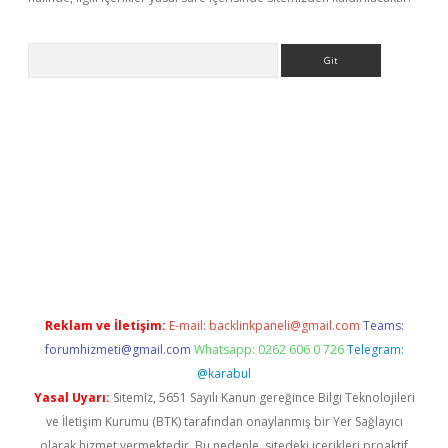
Arama
texper.xyz
Reklam ve İletişim:
E-mail:
backlinkpaneli@gmail.com
Teams:
forumhizmeti@gmail.com
Whatsapp: 0262 606 0 726
Telegram:
@karabul
Yasal Uyarı:
Sitemiz, 5651 Sayılı Kanun gereğince Bilgi Teknolojileri
ve İletişim Kurumu (BTK) tarafından onaylanmış bir Yer Sağlayıcı
olarak hizmet vermektedir. Bu nedenle, sitedeki içerikleri proaktif