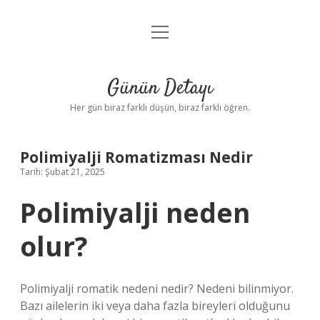
menüyü
Anasayfa
aç
Gizlilik Politikası
Günün Detayı
Yasal Uyarı
Her gün biraz farklı düşün, biraz farklı öğren.
Hakkımızda
Polimiyalji Romatizması Nedir
Tarih: Şubat 21, 2025
Polimiyalji neden
olur?
Polimiyalji romatik nedeni nedir? Nedeni bilinmiyor.
Bazı ailelerin iki veya daha fazla bireyleri olduğunu