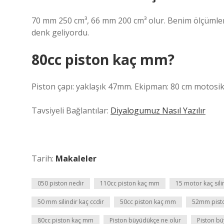
70 mm 250 cm³, 66 mm 200 cm³ olur. Benim ölçümler
denk geliyordu.
80cc piston kaç mm?
Piston çapı: yaklaşık 47mm. Ekipman: 80 cm motosik
Tavsiyeli Bağlantılar:
Diyalogumuz Nasıl Yazılır
Tarih:
Makaleler
050 piston nedir
110cc piston kaç mm
15 motor kaç sili
50 mm silindir kaç ccdir
50cc piston kaç mm
52mm pisto
80cc piston kaç mm
Piston büyüdükçe ne olur
Piston bü