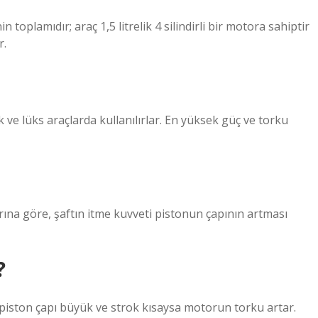
 toplamıdır; araç 1,5 litrelik 4 silindirli bir motora sahiptir
r.
k ve lüks araçlarda kullanılırlar. En yüksek güç ve torku
llarına göre, şaftın itme kuvveti pistonun çapının artması
?
ibi, piston çapı büyük ve strok kısaysa motorun torku artar.