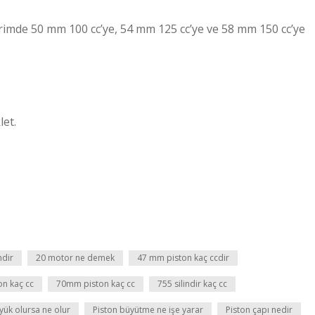
imde 50 mm 100 cc’ye, 54 mm 125 cc’ye ve 58 mm 150 cc’ye
let.
ndir
20 motor ne demek
47 mm piston kaç ccdir
n kaç cc
70mm piston kaç cc
755 silindir kaç cc
yük olursa ne olur
Piston büyütme ne işe yarar
Piston çapı nedir