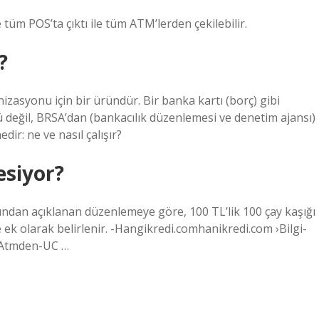
üm POS’ta çıktı ile tüm ATM’lerden çekilebilir.
?
izasyonu için bir üründür. Bir banka kartı (borç) gibi
eğil, BRSA’dan (bankacılık düzenlemesi ve denetim ajansı)
dir: ne ve nasıl çalışır?
esiyor?
ndan açıklanan düzenlemeye göre, 100 TL’lik 100 çay kaşığı
ek olarak belirlenir. -Hangikredi.comhanikredi.com ›Bilgi-
l Atmden-UC …