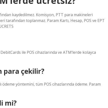
M’lerde ücretsiz?
afından kaydedilmez. Komisyon, PTT para makineleri
eri tarafından toplanmaz. Param Kartı, Hesap, POS ve EPT
-UCRETS
r. DebitCards ile POS cihazlarında ve ATM’lerde kolayca
para çekilir?
ızlı ödeme yöntemini, tüm POS cihazlarında ödeme. Param
i mi?