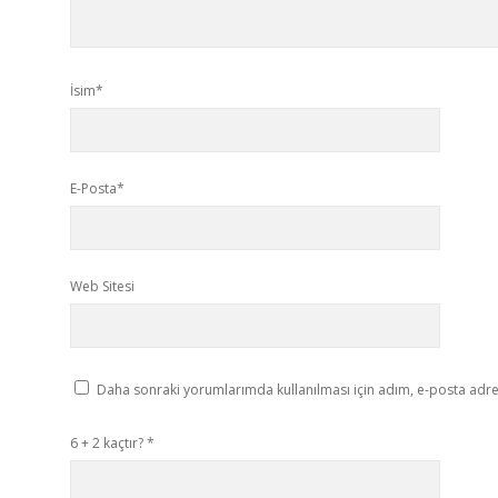
İsim*
E-Posta*
Web Sitesi
Daha sonraki yorumlarımda kullanılması için adım, e-posta adres
6 + 2 kaçtır?
*