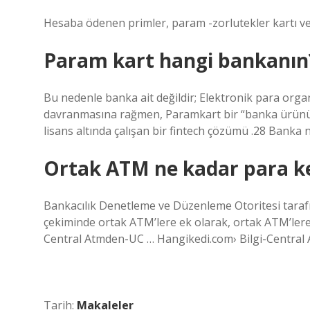
Hesaba ödenen primler, param -zorlutekler kartı ve t
Param kart hangi bankanın
Bu nedenle banka ait değildir; Elektronik para organ
davranmasına rağmen, Paramkart bir “banka ürünü d
lisans altında çalışan bir fintech çözümü .28 Banka ne
Ortak ATM ne kadar para k
Bankacılık Denetleme ve Düzenleme Otoritesi tarafı
çekiminde ortak ATM’lere ek olarak, ortak ATM’lere 
Central Atmden-UC … Hangikedi.com› Bilgi-Centra
Tarih:
Makaleler