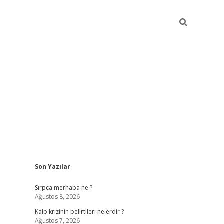
Sidebar
Son Yazılar
https://elexbett.net
Sırpça merhaba ne ?
Ağustos 8, 2026
Kalp krizinin belirtileri nelerdir ?
Ağustos 7, 2026