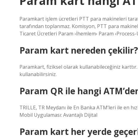
Param kart hangi AT
Paramkart işlem ücretleri PTT para makineleri tar
tarafından toplanmaz. Komisyon, PTT para makinel
Ticaret Ücretleri Param ›İhemlem› Param ›Process
Param kart nereden çekilir?
Paramkart, fiziksel olarak kullanabileceğiniz karttı
kullanabilirsiniz.
Param QR ile hangi ATM’den 
TRILLE, TR Meydanı ile En Banka ATM’leri ile en h
Mobil Uygulaması: Avantajlı Dijital
Param kart her yerde geçerl