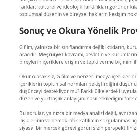
farklar, kültürel ve ideolojik farklılıkları görünür k
toplumsal düzenin ve bireysel hakların kesişim nokta
Sonuç ve Okura Yönelik Pro
G film, yalnızca bir sınıflandırma değil; iktidarın, k
aracıdır.
Meşruiyet
kavramı, devletin ve kurumları
bireylerin içeriklere erişim ve tepki verme biçimini i
Okur olarak siz, G film ve benzeri medya içeriklerin
içeriklerin toplumsal normları pekiştirdiğini düşün
düşünceyi destekliyor mu? Farklı ülkelerdeki uygula
düzen ve yurttaşlık anlayışını nasıl etkilediğini fark 
Bu sorular, yalnızca bir medya analizi değil, aynı z
ilişkilerinin ve demokratik katılımın sorgulanması iç
siyasal bir mercek görevi görür; sizin perspektifini