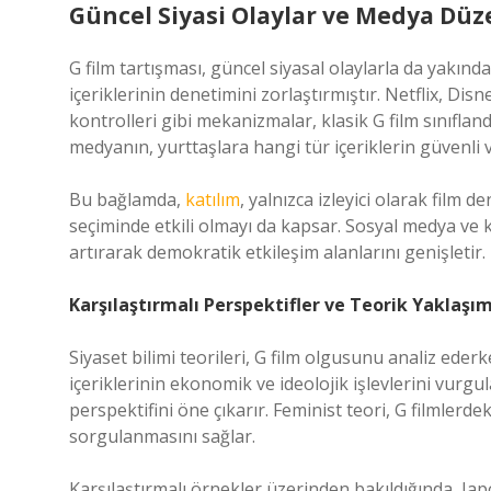
Güncel Siyasi Olaylar ve Medya Düz
G film tartışması, güncel siyasal olaylarla da yakından 
içeriklerinin denetimini zorlaştırmıştır. Netflix, Disn
kontrolleri gibi mekanizmalar, klasik G film sınıflan
medyanın, yurttaşlara hangi tür içeriklerin güvenl
Bu bağlamda,
katılım
, yalnızca izleyici olarak film 
seçiminde etkili olmayı da kapsar. Sosyal medya ve ku
artırarak demokratik etkileşim alanlarını genişletir.
Karşılaştırmalı Perspektifler ve Teorik Yaklaşım
Siyaset bilimi teorileri, G film olgusunu analiz eder
içeriklerinin ekonomik ve ideolojik işlevlerini vurgul
perspektifini öne çıkarır. Feminist teori, G filmlerdek
sorgulanmasını sağlar.
Karşılaştırmalı örnekler üzerinden bakıldığında, Jap