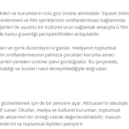
kileri ve kurumların rolü göz önüne alınmalıdır. Siyaset bilim
enlenmesi ve film içeriklerinin sınıflandırılması bağlamında
erleri ile uyumlu bir kültürel ürün sağlamak amacıyla G film
 kamu güvenliği perspektifinden anlaşılabilir.
ları ve içerik düzenleyici organlar, medyanın toplumsal
film sınıflandırmasının yalnızca çocukları koruma amacı
erleri yeniden üretme işlevi gördüğüdür. Bu çerçevede,
kaldığı ve bunları nasıl deneyimlediğiyle doğrudan
nı gözlemlemek için de bir pencere açar. Althusser’in ideolojik
if sunar: Okullar, medya ve kültürel kurumlar, toplumsal
ojik aktarımın bir örneği olarak değerlendirilebilir; masum
mlerini ve toplumsal ilişkileri pekiştirir.