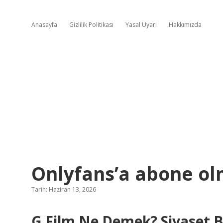
Anasayfa
Gizlilik Politikası
Yasal Uyarı
Hakkımızda
Onlyfans’a abone o
Tarih: Haziran 13, 2026
G Film Ne Demek? Siyaset Bil