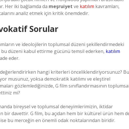
ılar. Her iki bağlamda da
meşruiyet
ve
katılım
kavramları,
larını analiz etmek için kritik önemdedir.
vokatif Sorular
urumların ve ideolojilerin toplumsal düzeni şekillendirmedeki
n bu düzeni kabul ettirme gücünü temsil ederken,
katılım
fade eder.
i değerlendirirken hangi kriterleri önceliklendiriyorsunuz? B
üyor musunuz, yoksa demokratik katılımı ve eleştirel
maları gözlemlediğinizde, G film sınıflandırmasının toplumsa
ettiniz mi?
amanda bireysel ve toplumsal deneyimlerimizin, iktidar
in bir davettir. G film, bu açıdan hem bir kültürel ürün hem d
z ise bu merceğin en önemli odak noktalarından biridir.