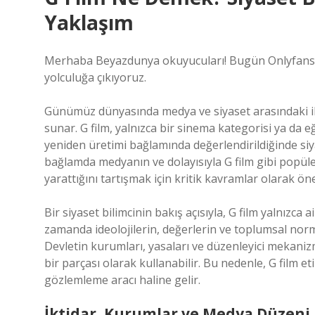
Yaklaşım
Merhaba Beyazdunya okuyucuları! Bugün Onlyfans’a 
yolculuğa çıkıyoruz.
Günümüz dünyasında medya ve siyaset arasındaki ili
sunar. G film, yalnızca bir sinema kategorisi ya da e
yeniden üretimi bağlamında değerlendirildiğinde siyas
bağlamda medyanın ve dolayısıyla G film gibi popüle
yarattığını tartışmak için kritik kavramlar olarak öne
Bir siyaset bilimcinin bakış açısıyla, G film yalnızca
zamanda ideolojilerin, değerlerin ve toplumsal norml
Devletin kurumları, yasaları ve düzenleyici mekani
bir parçası olarak kullanabilir. Bu nedenle, G film etik
gözlemleme aracı haline gelir.
İktidar, Kurumlar ve Medya Düzeni