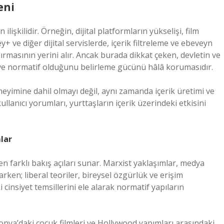
eni
ilişkilidir. Örneğin, dijital platformların yükselişi, film
ey+ ve diğer dijital servislerde, içerik filtreleme ve ebeveyn
dırmasının yerini alır. Ancak burada dikkat çeken, devletin ve
i ve normatif olduğunu belirleme gücünü hâlâ korumasıdır.
deneyimine dahil olmayı değil, aynı zamanda içerik üretimi ve
llanıcı yorumları, yurttaşların içerik üzerindeki etkisini
lar
ken farklı bakış açıları sunar. Marxist yaklaşımlar, medya
arken; liberal teoriler, bireysel özgürlük ve erişim
i cinsiyet temsillerini ele alarak normatif yapıların
onya’daki çocuk filmleri ve Hollywood yapımları arasındaki