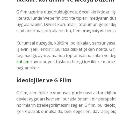
G film üzerine düşünüldüğünde, öncelikle iktidar iliş
literatüründe Weber’in otorite tipleri, medyanın düz
uygulanabilir. Devlet kurumları, toplumun genel değ
sınıflandırmasını kullanır; bu, hem
meşruiyet
hem de
Kurumsal düzeyde, kültürel politikalar, sansür yasa
işlevini şekillendirir. Burada dikkat çeken nokta, G 
taşımadığı, aynı zamanda toplumsal normları ve değ
katılım
kavramı, yurttaşların hangi içeriklere maruz 
bağlantılıdır.
İdeolojiler ve G Film
G film, ideolojilerin yumuşak güçle nasıl aktarıldığı
devlet aygıtları kavramı burada önemli bir perspekt
normların içselleştirilmesini sağlar. G film, bu ideol
içerik olarak sunulsa da, belli değerleri, davranış biçi