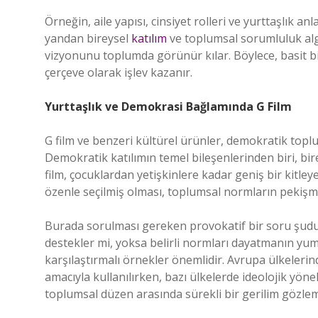
Örneğin, aile yapısı, cinsiyet rolleri ve yurttaşlık anl
yandan bireysel
katılım
ve toplumsal sorumluluk algı
vizyonunu toplumda görünür kılar. Böylece, basit bir 
çerçeve olarak işlev kazanır.
Yurttaşlık ve Demokrasi Bağlamında G Film
G film ve benzeri kültürel ürünler, demokratik toplum
Demokratik katılımın temel bileşenlerinden biri, birey
film, çocuklardan yetişkinlere kadar geniş bir kitley
özenle seçilmiş olması, toplumsal normların pekişme
Burada sorulması gereken provokatif bir soru şudur
destekler mi, yoksa belirli normları dayatmanın yu
karşılaştırmalı örnekler önemlidir. Avrupa ülkeleri
amacıyla kullanılırken, bazı ülkelerde ideolojik yöne
toplumsal düzen arasında sürekli bir gerilim gözlem