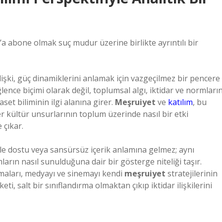
abone olmak suç mudur üzerine birlikte ayrıntılı bir
şki, güç dinamiklerini anlamak için vazgeçilmez bir pencere
ğlence biçimi olarak değil, toplumsal algı, iktidar ve normları
et biliminin ilgi alanına girer.
Meşruiyet
ve
katılım
, bu
r kültür unsurlarının toplum üzerinde nasıl bir etki
 çıkar.
 aile dostu veya sansürsüz içerik anlamına gelmez; aynı
arın nasıl sunulduğuna dair bir gösterge niteliği taşır.
zmaları, medyayı ve sinemayı kendi
meşruiyet
stratejilerinin
eti, salt bir sınıflandırma olmaktan çıkıp iktidar ilişkilerini