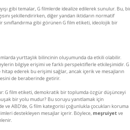
ayışı gibi temalar, G filmlerde idealize edilerek sunulur. Bu, bi
sını şekillendirirken, diğer yandan iktidarın normatif
sınıflandırma gibi görünen G film etiketi, ideolojik bir
larda yurttaşlık bilincinin oluşumunda da etkili olabilir.
lerin bilgiye erişimi ve farklı perspektiflerle etkileşimidir. G
e hitap ederek bu erişimi sağlar, ancak içerik ve mesajların
sini de beraberinde getirir.
: G film etiketi, demokratik bir toplumda özgür düşünceyi
muşak bir yolu mudur? Bu soruyu yanıtlamak için
nde ve ABD’de, G film kategorisi çoğunlukla çocukları koruma
limleri destekleyen mesajlar içerir. Böylece,
meşruiyet
ve
lenir.