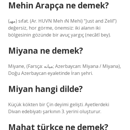
Mehin Arapça ne demek?
(ﻣﻬﻴ) sıfat. (Ar. HUVN Meh ıN Mehі) “Just and Zelil”)
değersiz, hor görme, önemsiz: iki alanın iki
bölgesinin gözünde bir avuç yargıç (necâtî bey).
Miyana ne demek?
Miyane, (Farsça: میانه; Azerbaycan: Miyana / Miyanə),
Doğu Azerbaycan eyaletinde İran şehri.
Miyan hangi dilde?
Küçük kökten bir Çin deyimi gelişti. Ayetlerdeki
Divan edebiyatı şarkının 3. yerini oluşturur.
Mahat türkçe ne demek?