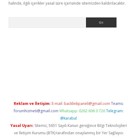
halinde, ilgili içerikler yasal süre içerisinde sitemizden kaldırılacaktır.
Arama
et/
betexper.xyz
Reklam ve İletişim:
E-mail:
backlinkpaneli@gmail.com
Teams:
forumhizmeti@gmail.com
Whatsapp: 0262 606 0 726
Telegram:
@karabul
Yasal Uyarı:
Sitemiz, 5651 Sayılı Kanun gereğince Bilgi Teknolojileri
ve İletişim Kurumu (BTK) tarafından onaylanmış bir Yer Sağlayıcı