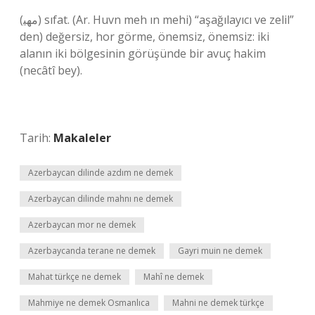
(ﻣﻬﻴ) sıfat. (Ar. Huvn meh ın mehі) “aşağılayıcı ve zelil”
den) değersiz, hor görme, önemsiz, önemsiz: iki
alanın iki bölgesinin görüşünde bir avuç hakim
(necâtî bey).
Tarih:
Makaleler
Azerbaycan dilinde azdım ne demek
Azerbaycan dilinde mahnı ne demek
Azerbaycan mor ne demek
Azerbaycanda terane ne demek
Gayri muin ne demek
Mahat türkçe ne demek
Mahî ne demek
Mahmiye ne demek Osmanlıca
Mahni ne demek türkçe