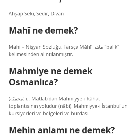
Ahşap Seki, Sedir, Divan.
Mahî ne demek?
Mahi – Nişyan Sözlüğü. Farsça Māhī ماهی “balık”
kelimesinden alıntılanmıştır.
Mahmiye ne demek
Osmanlıca?
(ﻣﺤﻤﻴّﻪ) i. . Matlab’dan Mahmiyye-i Râhat
toplantısının yoludur (nâbî). Mahmiyye-i İstanbul’un
kursiyerleri ve belgeleri ve hurdası.
Mehin anlamı ne demek?