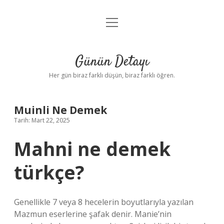
menüyü
Anasayfa
aç
Gizlilik Politikası
Günün Detayı
Yasal Uyarı
Her gün biraz farklı düşün, biraz farklı öğren.
Hakkımızda
Muinli Ne Demek
Tarih: Mart 22, 2025
Mahni ne demek
türkçe?
Genellikle 7 veya 8 hecelerin boyutlarıyla yazılan
Mazmun eserlerine şafak denir. Manie’nin