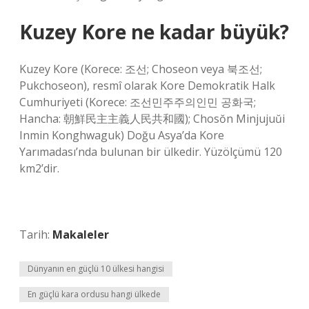
Kuzey Kore ne kadar büyük?
Kuzey Kore (Korece: 조선; Choseon veya 북조선;
Pukchoseon), resmî olarak Kore Demokratik Halk
Cumhuriyeti (Korece: 조선민주주의인민 공화국;
Hancha: 朝鮮民主主義人民共和國); Chosŏn Minjujuŭi
Inmin Konghwaguk) Doğu Asya’da Kore
Yarımadası’nda bulunan bir ülkedir. Yüzölçümü 120
km2’dir.
Tarih:
Makaleler
Dünyanın en güçlü 10 ülkesi hangisi
En güçlü kara ordusu hangi ülkede