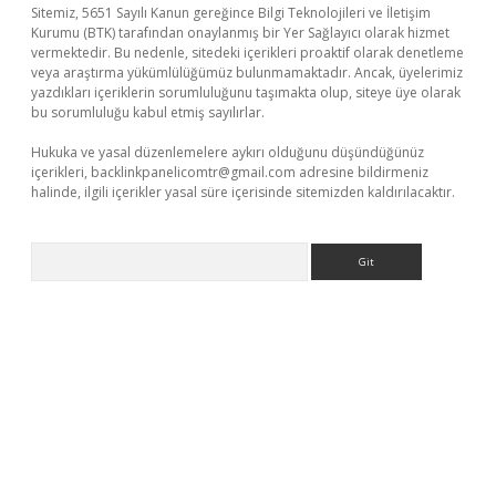
Sitemiz, 5651 Sayılı Kanun gereğince Bilgi Teknolojileri ve İletişim
Kurumu (BTK) tarafından onaylanmış bir Yer Sağlayıcı olarak hizmet
vermektedir. Bu nedenle, sitedeki içerikleri proaktif olarak denetleme
veya araştırma yükümlülüğümüz bulunmamaktadır. Ancak, üyelerimiz
yazdıkları içeriklerin sorumluluğunu taşımakta olup, siteye üye olarak
bu sorumluluğu kabul etmiş sayılırlar.
Hukuka ve yasal düzenlemelere aykırı olduğunu düşündüğünüz
içerikleri,
backlinkpanelicomtr@gmail.com
adresine bildirmeniz
halinde, ilgili içerikler yasal süre içerisinde sitemizden kaldırılacaktır.
Arama
ttps://elexbett.net/
betexper.xyz