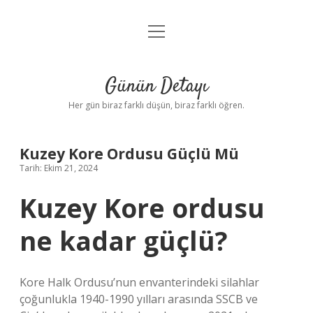
menüyü
Anasayfa
aç
Gizlilik Politikası
Günün Detayı
Yasal Uyarı
Her gün biraz farklı düşün, biraz farklı öğren.
Hakkımızda
Kuzey Kore Ordusu Güçlü Mü
Tarih: Ekim 21, 2024
Kuzey Kore ordusu
ne kadar güçlü?
Kore Halk Ordusu’nun envanterindeki silahlar
çoğunlukla 1940-1990 yılları arasında SSCB ve