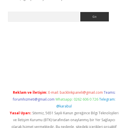
Arama
/
betexper.xyz
Reklam ve İletişim:
E-mail:
backlinkpaneli@gmail.com
Teams:
forumhizmeti@gmail.com
Whatsapp: 0262 606 0 726
Telegram:
@karabul
Yasal Uyarı:
Sitemiz, 5651 Sayılı Kanun gereğince Bilgi Teknolojileri
ve İletişim Kurumu (BTK) tarafından onaylanmış bir Yer Sağlayıcı
olarak hizmet vermektedir. Bu nedenle, sitedeki içerikleri proaktif