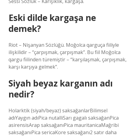
Sessi Sözlük – Karışıklık, kargaşa.
Eski dilde kargaşa ne
demek?
Riot – Nişanyan Sözlüğü. Moğolca qarguça fiiliyle
ilişkilidir – “çarpışmak, çarpışmak”. Bu fiil Moğolca
qargu fiilinden türemiştir – “karşılaşmak, çarpışmak,
karşı karşıya gelmek”.
Siyah beyaz karganın adı
nedir?
Holarktik (siyah/beyaz) saksağanlarBilimsel
adıYaygın adıPica nutalliSarı gagalı saksağanPica
asirensisArap saksağanıPica mauritanicaMağribi
saksağanıPica sericaKore saksağanı2 satır daha