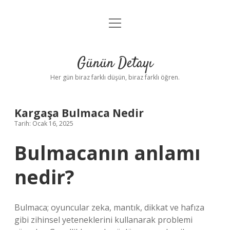
menüyü
Anasayfa
aç
Gizlilik Politikası
Günün Detayı
Yasal Uyarı
Her gün biraz farklı düşün, biraz farklı öğren.
Hakkımızda
Kargaşa Bulmaca Nedir
Tarih: Ocak 16, 2025
Bulmacanın anlamı
nedir?
Bulmaca; oyuncular zeka, mantık, dikkat ve hafıza
gibi zihinsel yeteneklerini kullanarak problemi