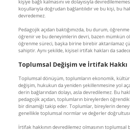
kişiye bağlı kalmasını ve dolayısıyla devredilememesi
koşullarıyla doğrudan bağlantılıdır ve bu kişi, bu h
devredemez.
Pedagojik açıdan baktığımızda, bu durum, öğrenme sü
öğrenir ve bu deneyimlerin devri, bazen mümkün olsa
öğrenme süreci, başka birine birebir aktarılamaz çün
sahiptir. Aynı şekilde, kişisel irtifak hakları da sad
Toplumsal Değişim ve İrtifak Hakkı
Toplumsal dönüşüm, toplumların ekonomik, kültürel 
değişim, hukukun da yeniden şekillenmesine yol açar
derin bağlarından dolayı, asla devredilemez. Bu haklar
pedagojik açıdan, toplumların bireylerden öğrendikle
bir dinamiği takip eder. Toplumlar, bireylerin dene
genellikle toplumsal normlar ve değerler doğrultusun
İrtifak hakkının devredilemez olmasının toplumsal