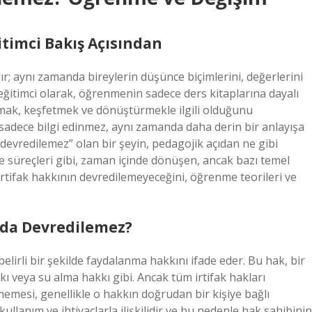
imci Bakış Açısından
ır; aynı zamanda bireylerin düşünce biçimlerini, değerlerini
r eğitimci olarak, öğrenmenin sadece ders kitaplarına dayalı
ormak, keşfetmek ve dönüştürmekle ilgili olduğunu
dece bilgi edinmez, aynı zamanda daha derin bir anlayışa
“devredilemez” olan bir şeyin, pedagojik açıdan ne gibi
enme süreçleri gibi, zaman içinde dönüşen, ancak bazı temel
 irtifak hakkının devredilemeyeceğini, öğrenme teorileri ve
mda Devredilemez?
belirli bir şekilde faydalanma hakkını ifade eder. Bu hak, bir
akkı veya su alma hakkı gibi. Ancak tüm irtifak hakları
ememesi, genellikle o hakkın doğrudan bir kişiye bağlı
kullanım ve ihtiyaçlarla ilişkilidir ve bu nedenle hak sahibinin