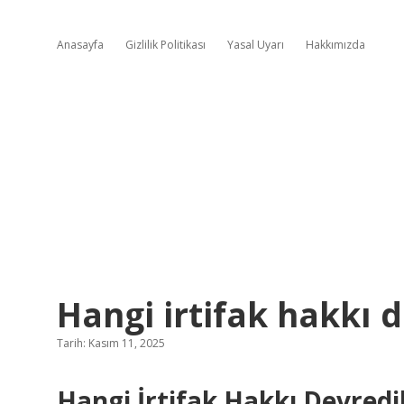
Anasayfa
Gizlilik Politikası
Yasal Uyarı
Hakkımızda
Hangi irtifak hakkı 
Tarih: Kasım 11, 2025
Hangi İrtifak Hakkı Devred