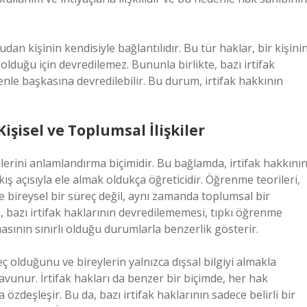
udan kişinin kendisiyle bağlantılıdır. Bu tür haklar, bir kişini
 olduğu için devredilemez. Bununla birlikte, bazı irtifak
 nedenle başkasına devredilebilir. Bu durum, irtifak hakkının
işisel ve Toplumsal İlişkiler
lerini anlamlandırma biçimidir. Bu bağlamda, irtifak hakkını
akış açısıyla ele almak oldukça öğreticidir. Öğrenme teorileri,
ce bireysel bir süreç değil, aynı zamanda toplumsal bir
, bazı irtifak haklarının devredilememesi, tıpkı öğrenme
asının sınırlı olduğu durumlarla benzerlik gösterir.
ç olduğunu ve bireylerin yalnızca dışsal bilgiyi almakla
savunur. İrtifak hakları da benzer bir biçimde, her hak
 özdeşleşir. Bu da, bazı irtifak haklarının sadece belirli bir