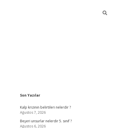
Sidebar
Son Yazılar
https://elexbett.net/
bet
Kalp krizinin belirtileri nelerdir ?
Ağustos 7, 2026
Beşeri unsurlar nelerdir 5. sınıf ?
Ağustos 6, 2026