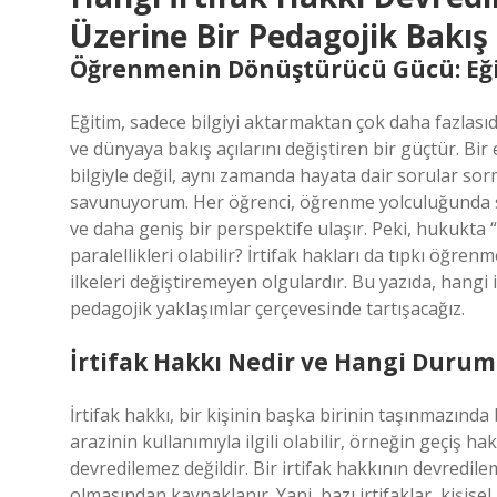
Üzerine Bir Pedagojik Bakış
Öğrenmenin Dönüştürücü Gücü: Eğit
Eğitim, sadece bilgiyi aktarmaktan çok daha fazlasıd
ve dünyaya bakış açılarını değiştiren bir güçtür. Bi
bilgiyle değil, aynı zamanda hayata dair sorular s
savunuyorum. Her öğrenci, öğrenme yolculuğunda sa
ve daha geniş bir perspektife ulaşır. Peki, hukukta 
paralellikleri olabilir? İrtifak hakları da tıpkı öğr
ilkeleri değiştiremeyen olgulardır. Bu yazıda, hangi
pedagojik yaklaşımlar çerçevesinde tartışacağız.
İrtifak Hakkı Nedir ve Hangi Duru
İrtifak hakkı, bir kişinin başka birinin taşınmazında 
arazinin kullanımıyla ilgili olabilir, örneğin geçiş h
devredilemez değildir. Bir irtifak hakkının devredil
olmasından kaynaklanır. Yani, bazı irtifaklar, kişisel 