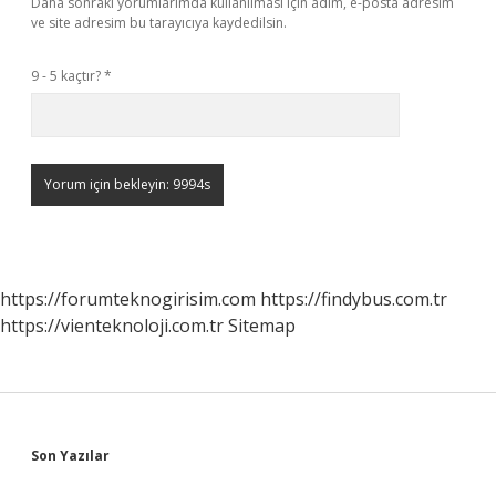
Daha sonraki yorumlarımda kullanılması için adım, e-posta adresim
ve site adresim bu tarayıcıya kaydedilsin.
9 - 5 kaçtır?
*
https://forumteknogirisim.com
https://findybus.com.tr
https://vienteknoloji.com.tr
Sitemap
Sidebar
Son Yazılar