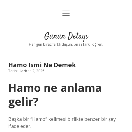
menüyü
Anasayfa
aç
Gizlilik Politikası
Günün Detayı
Yasal Uyarı
Her gün biraz farklı düşün, biraz farklı öğren.
Hakkımızda
Hamo Ismi Ne Demek
Tarih: Haziran 2, 2025
Hamo ne anlama
gelir?
Başka bir “Hamo” kelimesi birlikte benzer bir şey
ifade eder.