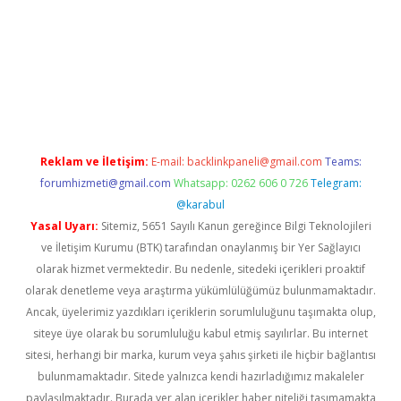
/
betexper.xyz
Reklam ve İletişim:
E-mail:
backlinkpaneli@gmail.com
Teams:
forumhizmeti@gmail.com
Whatsapp: 0262 606 0 726
Telegram:
@karabul
Yasal Uyarı:
Sitemiz, 5651 Sayılı Kanun gereğince Bilgi Teknolojileri
ve İletişim Kurumu (BTK) tarafından onaylanmış bir Yer Sağlayıcı
olarak hizmet vermektedir. Bu nedenle, sitedeki içerikleri proaktif
olarak denetleme veya araştırma yükümlülüğümüz bulunmamaktadır.
Ancak, üyelerimiz yazdıkları içeriklerin sorumluluğunu taşımakta olup,
siteye üye olarak bu sorumluluğu kabul etmiş sayılırlar. Bu internet
sitesi, herhangi bir marka, kurum veya şahıs şirketi ile hiçbir bağlantısı
bulunmamaktadır. Sitede yalnızca kendi hazırladığımız makaleler
paylaşılmaktadır. Burada yer alan içerikler haber niteliği taşımamakta