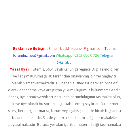
texper.xyz
Reklam ve İletişim:
E-mail:
backlinkpaneli@gmail.com
Teams:
forumhizmeti@gmail.com
Whatsapp: 0262 606 0 726
Telegram:
@karabul
Yasal Uyarı:
Sitemiz, 5651 Sayılı Kanun gereğince Bilgi Teknolojileri
ve İletişim Kurumu (BTK) tarafından onaylanmış bir Yer Sağlayıcı
olarak hizmet vermektedir. Bu nedenle, sitedeki içerikleri proaktif
olarak denetleme veya araştırma yükümlülüğümüz bulunmamaktadır.
Ancak, üyelerimiz yazdıkları içeriklerin sorumluluğunu taşımakta olup,
siteye üye olarak bu sorumluluğu kabul etmiş sayılırlar. Bu internet
sitesi, herhangi bir marka, kurum veya şahıs şirketi ile hiçbir bağlantısı
bulunmamaktadır. Sitede yalnızca kendi hazırladığımız makaleler
paylaşılmaktadır. Burada yer alan içerikler haber niteliği taşımamakta