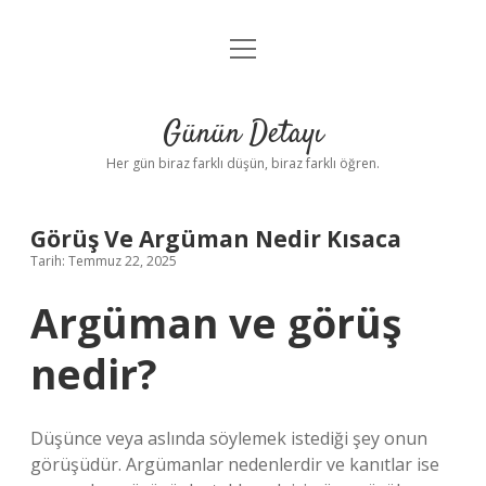
menüyü
Anasayfa
aç
Gizlilik Politikası
Günün Detayı
Yasal Uyarı
Her gün biraz farklı düşün, biraz farklı öğren.
Hakkımızda
Görüş Ve Argüman Nedir Kısaca
Tarih: Temmuz 22, 2025
Argüman ve görüş
nedir?
Düşünce veya aslında söylemek istediği şey onun
görüşüdür. Argümanlar nedenlerdir ve kanıtlar ise