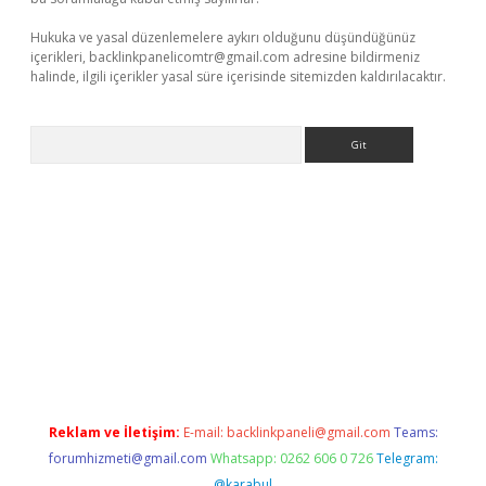
Hukuka ve yasal düzenlemelere aykırı olduğunu düşündüğünüz
içerikleri,
backlinkpanelicomtr@gmail.com
adresine bildirmeniz
halinde, ilgili içerikler yasal süre içerisinde sitemizden kaldırılacaktır.
Arama
/
betexper.xyz
Reklam ve İletişim:
E-mail:
backlinkpaneli@gmail.com
Teams:
forumhizmeti@gmail.com
Whatsapp: 0262 606 0 726
Telegram:
@karabul