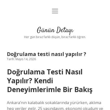
menüyü
Anasayfa
aç
Gizlilik Politikası
Günün Detayı
Yasal Uyarı
Her gün biraz farklı düşün, biraz farklı öğren.
Hakkımızda
Doğrulama testi nasıl yapılır ?
Tarih: Mayıs 14, 2026
Doğrulama Testi Nasıl
Yapılır? Kendi
Deneyimlerimle Bir Bakış
Ankara’nın kalabalık sokaklarında yürürken, aklıma
hep veriler gelir. 25 yaşındayım, ekonomi okudum ve