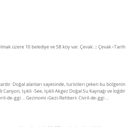
lmak üzere 10 belediye ve 58 köy var. Çevak. ::: Çevak ›Tarih
vardır. Doğal alanları sayesinde, turistleri çeken bu bölgenin
 Canyon, Işıkli -See, Işıkli Akgez Doğal Su Kaynağı ve İoğdir
il-de-ggi … Gezinomi ›Gezi-Rehberi› Civril-de-ggi …