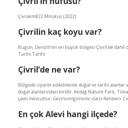
Çivril’in nufusu?
Çivrakm822 Mnükus (2022)
Çivrilin kaç koyu var?
Bugün, Denizli’nin en büyük bölgesi Çivril de dahil o
Tarihi Tarihi
Çivril’de ne var?
Bölgede ziyaret edilebilecek doğal ve tarihi alanlar 
doğal alanlarından biridir. Akdağ Nature Park, Tokali
çamı mevcuttur. Gezinomigzinomi ›Gezi-Rehberi› Civr
En çok Alevi hangi ilçede?