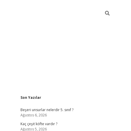
Sidebar
Son Yazılar
https://elexbett.net/
b
Beşeri unsurlar nelerdir 5. sınıf ?
Ağustos 6, 2026
Kaç çeşit köfte vardır ?
Ağustos 5, 2026