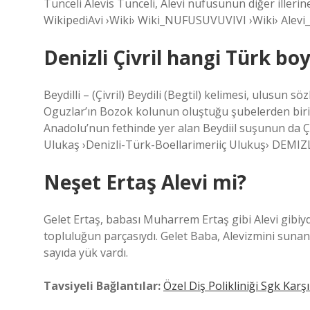
Tunceli Alevis Tunceli, Alevi nüfusunun diğer illerine 
WikipediAvi ›Wiki› Wiki_NUFUSUVUVIVI ›Wiki› Ale
Denizli Çivril hangi Türk b
Beydilli – (Çivril) Beydili (Begtil) kelimesi, ulusun s
Oguzlar’ın Bozok kolunun oluştuğu şubelerden biri o
Anadolu’nun fethinde yer alan Beydiil suşunun da Çiv
Ulukaş ›Denizli-Türk-Boellarimeriiç Ulukuş› DEMIZ
Neşet Ertaş Alevi mi?
Gelet Ertaş, babası Muharrem Ertaş gibi Alevi gibiydi
topluluğun parçasıydı. Gelet Baba, Alevizmini sunan
sayıda yük vardı.
Tavsiyeli Bağlantılar:
Özel Diş Polikliniği Sgk Karş