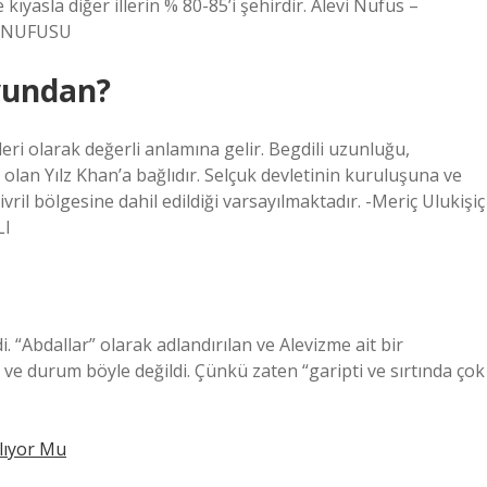
kıyasla diğer illerin % 80-85’i şehirdir. Alevi Nüfus –
vi_NUFUSU
oyundan?
özleri olarak değerli anlamına gelir. Begdili uzunluğu,
lan Yılz Khan’a bağlıdır. Selçuk devletinin kuruluşuna ve
ril bölgesine dahil edildiği varsayılmaktadır. -Meriç Ulukişiç
LI
. “Abdallar” olarak adlandırılan ve Alevizme ait bir
 ve durum böyle değildi. Çünkü zaten “garipti ve sırtında çok
ılıyor Mu