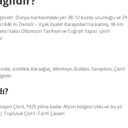
ğlıdır?
lgesidir. Dünya haritasındaki yer 38-12 kuzey uzunluğu ve 29
 840 m. Denizli – Uşak Eyalet Karayolları’na kalmış. 96 km
si Valisi Ofisimizin Tarihsel ve Coğrafi Yapısı -çivril
si
ında, özellikle Karaağaç, Menteşe, Buldan, Saraykön, Çivril
lgedir.
dı?
şen Çivril, 1925 yılına kadar Afyon bölgesi oldu ve bu yıl
 | Topluluk Çivril ›Tarih Çiesen