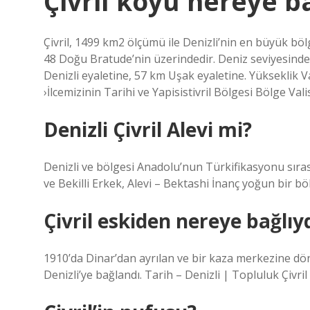
Çivril köyü nereye ba
Çivril, 1499 km2 ölçümü ile Denizli’nin en büyük bö
48 Doğu Bratude’nin üzerindedir. Deniz seviyesinden
Denizli eyaletine, 57 km Uşak eyaletine. Yükseklik Vali
›İlcemizinin Tarihi ve Yapisistivril Bölgesi Bölge Vali
Denizli Çivril Alevi mi?
Denizli ve bölgesi Anadolu’nun Türkifikasyonu sıras
ve Bekilli Erkek, Alevi – Bektashi İnanç yoğun bir bö
Çivril eskiden nereye bağlıy
1910’da Dinar’dan ayrılan ve bir kaza merkezine dönü
Denizli’ye bağlandı. Tarih – Denizli | Topluluk Çivril