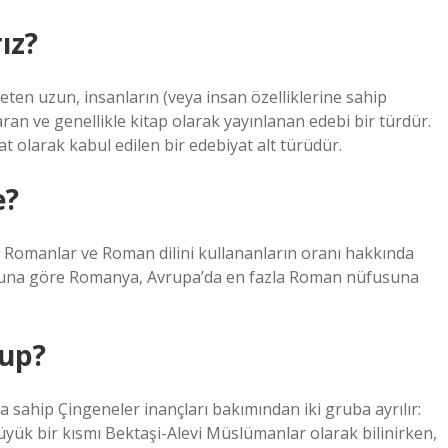
ız?
eten uzun, insanların (veya insan özelliklerine sahip
aran ve genellikle kitap olarak yayınlanan edebi bir türdür.
t olarak kabul edilen bir edebiyat alt türüdür.
e?
n Romanlar ve Roman dilini kullananların oranı hakkında
r. Buna göre Romanya, Avrupa’da en fazla Roman nüfusuna
sup?
a sahip Çingeneler inançları bakımından iki gruba ayrılır:
büyük bir kısmı Bektaşi-Alevi Müslümanlar olarak bilinirken,