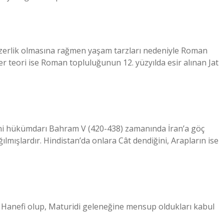
enzerlik olmasına rağmen yaşam tarzları nedeniyle Roman
iğer teori ise Roman topluluğunun 12. yüzyılda esir alınan Jat
sani hükümdarı Bahram V (420-438) zamanında İran’a göç
ğılmışlardır. Hindistan’da onlara Cât dendiğini, Arapların ise
 Hanefi olup, Maturidi geleneğine mensup oldukları kabul