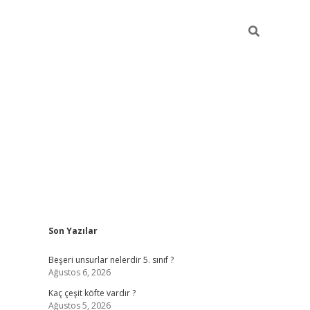
Sidebar
Son Yazılar
https://elexbett.net/
betex
Beşeri unsurlar nelerdir 5. sınıf ?
Ağustos 6, 2026
Kaç çeşit köfte vardır ?
Ağustos 5, 2026