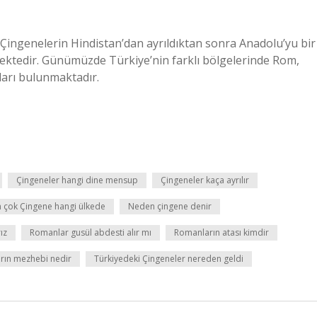
 Çingenelerin Hindistan’dan ayrıldıktan sonra Anadolu’yu bir
nmektedir. Günümüzde Türkiye’nin farklı bölgelerinde Rom,
arı bulunmaktadır.
Çingeneler hangi dine mensup
Çingeneler kaça ayrılır
n çok Çingene hangi ülkede
Neden çingene denir
ız
Romanlar gusül abdesti alır mı
Romanların atası kimdir
rın mezhebi nedir
Türkiyedeki Çingeneler nereden geldi