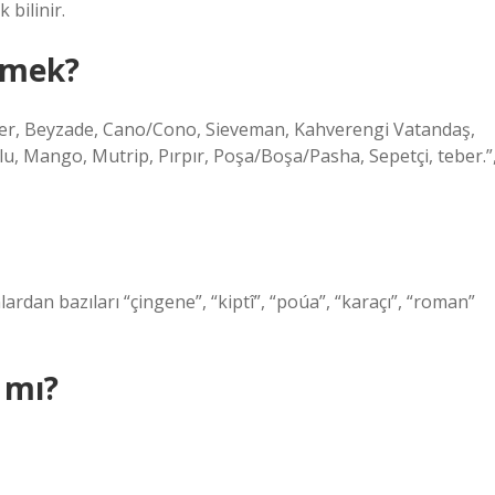
bilinir.
emek?
rter, Beyzade, Cano/Cono, Sieveman, Kahverengi Vatandaş,
lu, Mango, Mutrip, Pırpır, Poşa/Boşa/Pasha, Sepetçi, teber.”
lardan bazıları “çingene”, “kiptî”, “poúa”, “karaçı”, “roman”
 mı?