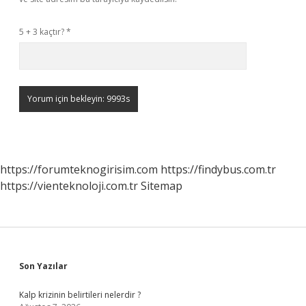
5 + 3 kaçtır?
*
https://forumteknogirisim.com
https://findybus.com.tr
https://vienteknoloji.com.tr
Sitemap
Sidebar
Son Yazılar
Kalp krizinin belirtileri nelerdir ?