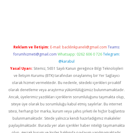
xyz
Reklam ve İletişim:
E-mail:
backlinkpaneli@gmail.com
Teams:
forumhizmeti@gmail.com
Whatsapp: 0262 606 0 726
Telegram:
@karabul
Yasal Uyarı:
Sitemiz, 5651 Sayılı Kanun gereğince Bilgi Teknolojileri
ve İletişim Kurumu (BTK) tarafından onaylanmış bir Yer Sağlayıcı
olarak hizmet vermektedir. Bu nedenle, sitedeki içerikleri proaktif
olarak denetleme veya araştırma yükümlülüğümüz bulunmamaktadır.
Ancak, üyelerimiz yazdıkları içeriklerin sorumluluğunu taşımakta olup,
siteye üye olarak bu sorumluluğu kabul etmiş sayılırlar. Bu internet
sitesi, herhangi bir marka, kurum veya şahıs şirketi ile hiçbir bağlantısı
bulunmamaktadır. Sitede yalnızca kendi hazırladığımız makaleler
paylaşılmaktadır. Burada yer alan içerikler haber niteliği taşımamakta
olup, gerçek kurum ve kişiler hakkında paylaşım yapılmamaktadır.