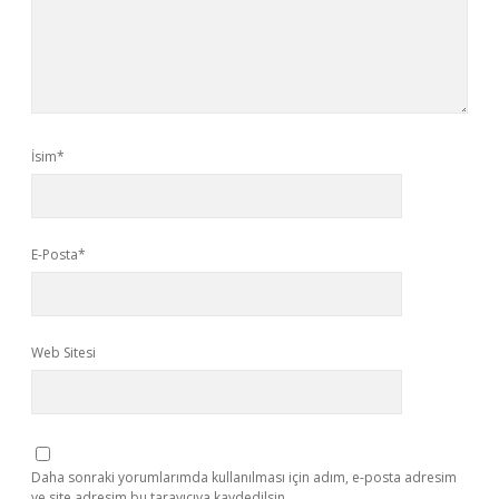
İsim*
E-Posta*
Web Sitesi
Daha sonraki yorumlarımda kullanılması için adım, e-posta adresim
ve site adresim bu tarayıcıya kaydedilsin.