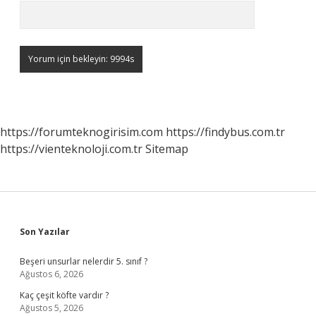
https://forumteknogirisim.com
https://findybus.com.tr
https://vienteknoloji.com.tr
Sitemap
Sidebar
Son Yazılar
Beşeri unsurlar nelerdir 5. sınıf ?
Ağustos 6, 2026
Kaç çeşit köfte vardır ?
Ağustos 5, 2026