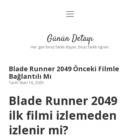
menüyü
Anasayfa
aç
Gizlilik Politikası
Günün Detayı
Yasal Uyarı
Her gün biraz farklı düşün, biraz farklı öğren.
Hakkımızda
Blade Runner 2049 Önceki Filmle
Bağlantılı Mı
Tarih: Mart 16, 2025
Blade Runner 2049
ilk filmi izlemeden
izlenir mi?