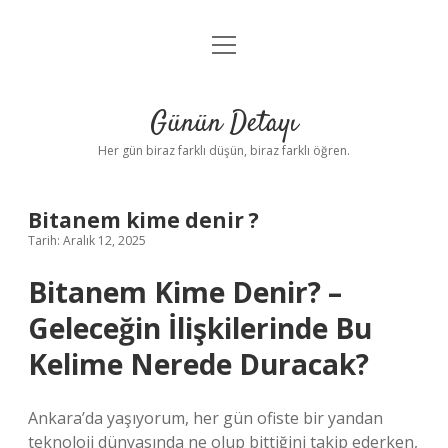
menüyü
Anasayfa
aç
Gizlilik Politikası
Günün Detayı
Yasal Uyarı
Her gün biraz farklı düşün, biraz farklı öğren.
Hakkımızda
Bitanem kime denir ?
Tarih: Aralık 12, 2025
Bitanem Kime Denir? –
Geleceğin İlişkilerinde Bu
Kelime Nerede Duracak?
Ankara’da yaşıyorum, her gün ofiste bir yandan
teknoloji dünyasında ne olup bittiğini takip ederken,