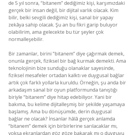
de 5 yıl sonra, “bitanem” dediğimiz kişi, karşımızdaki
gerçek bir insan değil, bir dijital varlık olacak. Kim
bilir, belki sevgili dediğimiz kişi, sanal bir yapay
zekâya sahip olacak. Şu an bu fikri garip buluyor
olabilirim, ama gelecekte bu tür şeyler çok
normalleşebilir.
Bir zamanlar, birini “bitanem” diye çağırmak demek,
onunla gerçek, fiziksel bir bağ kurmak demekti. Ama
teknolojinin bize sunduğu olanaklar sayesinde,
fiziksel mesafeler ortadan kalktı ve duygusal bağlar
artık çok farklı yollarla kuruldu. Örneğin, şu anda bir
arkadaşım sanal bir oyun platformunda tanıştığı
biriyle “bitanem” diye hitap edebiliyor. Yani bir
bakıma, bu kelime dijitalleşmiş bir şekilde yaşamaya
başlamış. Ama bu dönüşümde, derin duygusal
bağlar ne olacak? İnsanlar hâlâ gerçek anlamda
“bitanem” demek için birbirlerine sarılacaklar mı,
yoksa ekranlardan göz göze bakarak mı o duyguyu