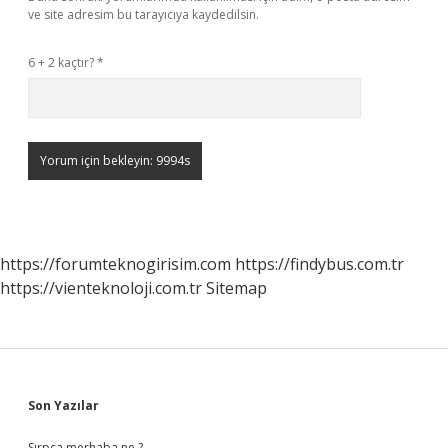
ve site adresim bu tarayıcıya kaydedilsin.
6 + 2 kaçtır?
*
https://forumteknogirisim.com
https://findybus.com.tr
https://vienteknoloji.com.tr
Sitemap
Sidebar
Son Yazılar
Sırpça merhaba ne ?