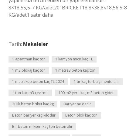
yapımında tercih edilen bir yapı elemanıdır.
8×18,55,5-7 KG/adet20′ BRICKET18,8×38,8×18,56,5-8
KG/adet1 satır daha
Tarih:
Makaleler
1 apartman kaç ton
1 kamyon mıcır kaç TL
1 m3 blokaj kaç ton
1 metre3 beton kaç ton
1 metreküp beton kaç TL 2024
1 tır kaç torba çimento alır
1 ton kaç m3 çevirme
100 m2 yere kaç m3 beton gider
20lik beton briket kaç kg
Bariyer ne denir
Beton bariyer kaç kilodur
Beton blok kaç ton
Bir beton mikseri kaç ton beton alır