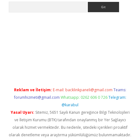
Arama
/
betexper.xyz
Reklam ve İletişim:
E-mail:
backlinkpaneli@gmail.com
Teams:
forumhizmeti@gmail.com
Whatsapp: 0262 606 0 726
Telegram:
@karabul
Yasal Uyarı:
Sitemiz, 5651 Sayılı Kanun gereğince Bilgi Teknolojileri
ve İletişim Kurumu (BTK) tarafından onaylanmış bir Yer Sağlayıcı
olarak hizmet vermektedir. Bu nedenle, sitedeki içerikleri proaktif
olarak denetleme veya araştırma yükümlülüğümüz bulunmamaktadır.