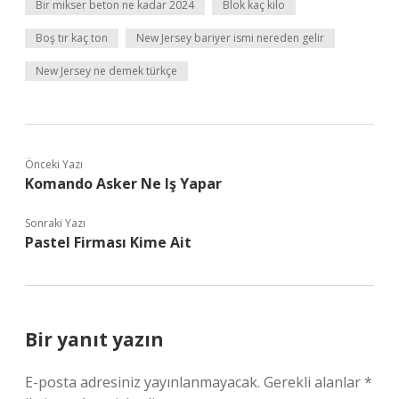
Bir mikser beton ne kadar 2024
Blok kaç kilo
Boş tır kaç ton
New Jersey bariyer ismi nereden gelir
New Jersey ne demek türkçe
Önceki Yazı
Komando Asker Ne Iş Yapar
Sonraki Yazı
Pastel Firması Kime Ait
Bir yanıt yazın
E-posta adresiniz yayınlanmayacak.
Gerekli alanlar
*