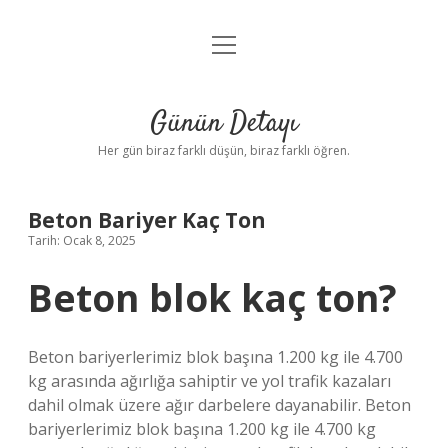
menüyü
Anasayfa
aç
Gizlilik Politikası
Günün Detayı
Yasal Uyarı
Her gün biraz farklı düşün, biraz farklı öğren.
Hakkımızda
Beton Bariyer Kaç Ton
Tarih: Ocak 8, 2025
Beton blok kaç ton?
Beton bariyerlerimiz blok başına 1.200 kg ile 4.700
kg arasında ağırlığa sahiptir ve yol trafik kazaları
dahil olmak üzere ağır darbelere dayanabilir. Beton
bariyerlerimiz blok başına 1.200 kg ile 4.700 kg