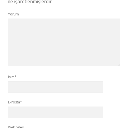
ile işaretlenmişlerdir
Yorum
İsim*
E-Posta*
Web Sitesi