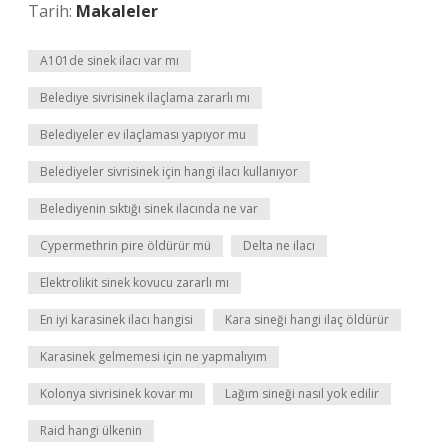
Tarih:
Makaleler
A101de sinek ilacı var mı
Belediye sivrisinek ilaçlama zararlı mı
Belediyeler ev ilaçlaması yapıyor mu
Belediyeler sivrisinek için hangi ilacı kullanıyor
Belediyenin sıktığı sinek ilacında ne var
Cypermethrin pire öldürür mü
Delta ne ilacı
Elektrolikit sinek kovucu zararlı mı
En iyi karasinek ilacı hangisi
Kara sineği hangi ilaç öldürür
Karasinek gelmemesi için ne yapmalıyım
Kolonya sivrisinek kovar mı
Lağım sineği nasıl yok edilir
Raid hangi ülkenin