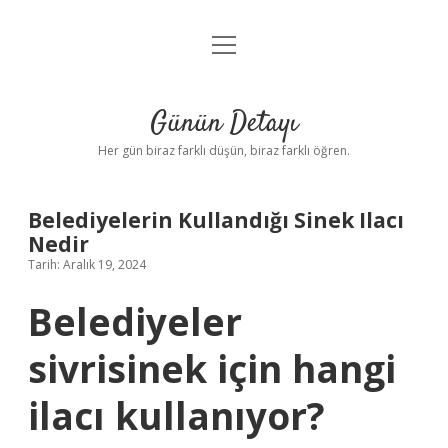
menüyü
Anasayfa
aç
Gizlilik Politikası
Günün Detayı
Yasal Uyarı
Her gün biraz farklı düşün, biraz farklı öğren.
Hakkımızda
Belediyelerin Kullandığı Sinek Ilacı
Nedir
Tarih: Aralık 19, 2024
Belediyeler
sivrisinek için hangi
ilacı kullanıyor?