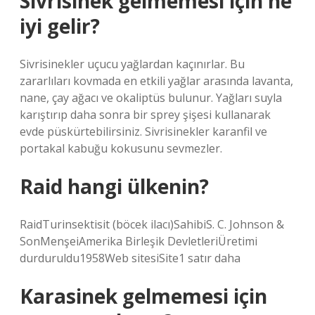
Sivrisinek gelmemesi için ne
iyi gelir?
Sivrisinekler uçucu yağlardan kaçınırlar. Bu
zararlıları kovmada en etkili yağlar arasında lavanta,
nane, çay ağacı ve okaliptüs bulunur. Yağları suyla
karıştırıp daha sonra bir sprey şişesi kullanarak
evde püskürtebilirsiniz. Sivrisinekler karanfil ve
portakal kabuğu kokusunu sevmezler.
Raid hangi ülkenin?
RaidTurinsektisit (böcek ilacı)SahibiS. C. Johnson &
SonMenşeiAmerika Birleşik DevletleriÜretimi
durduruldu1958Web sitesiSite1 satır daha
Karasinek gelmemesi için