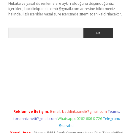
Hukuka ve yasal düzenlemelere aykırı olduğunu düşündüğünüz
içerikleri,
backlinkpanelicomtr@gmail.com
adresine bildirmeniz
halinde, ilgili içerikler yasal süre içerisinde sitemizden kaldırılacaktır.
Arama
texper.xyz
Reklam ve İletişim:
E-mail:
backlinkpaneli@gmail.com
Teams:
forumhizmeti@gmail.com
Whatsapp: 0262 606 0 726
Telegram:
@karabul
Yasal Uyarı:
Sitemiz, 5651 Sayılı Kanun gereğince Bilgi Teknolojileri