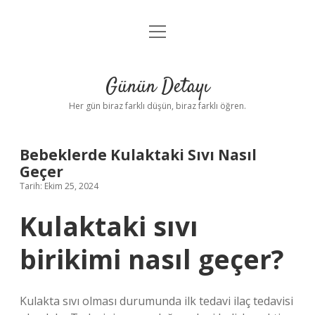
menüyü
Anasayfa
aç
Gizlilik Politikası
Günün Detayı
Yasal Uyarı
Her gün biraz farklı düşün, biraz farklı öğren.
Hakkımızda
Bebeklerde Kulaktaki Sıvı Nasıl
Geçer
Tarih: Ekim 25, 2024
Kulaktaki sıvı
birikimi nasıl geçer?
Kulakta sıvı olması durumunda ilk tedavi ilaç tedavisi