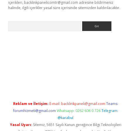
içerikleri,
backlinkpanelicomtr@gmail.com
adresine bildirmeniz
halinde, ilgili içerikler yasal süre içerisinde sitemizden kaldırılacaktır.
Arama
etexper.xyz
Reklam ve İletişim:
E-mail:
backlinkpaneli@gmail.com
Teams:
forumhizmeti@gmail.com
Whatsapp: 0262 606 0 726
Telegram:
@karabul
Yasal Uyarı:
Sitemiz, 5651 Sayılı Kanun gereğince Bilgi Teknolojileri